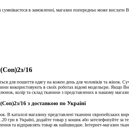
Ви сумніваєтеся в замовленні, магазин попередньо може вислати 
(Con)2з/16
ться для пошиття одягу на кожен день для чоловіків та жінок. 
анини використовують в своїх роботах відомі модельєри. Якщо В
люнок, колір та склад тканини з представлених в нашому магази
Con)2з/16 з доставкою по Україні
к. В каталозі магазину представлені тканини європейських вироб
11.20 грн в Україні, додайте товар у кошик або зателефонуйте з
лення та відправлять товар як найшвидше. Інтернет-магазин ткан