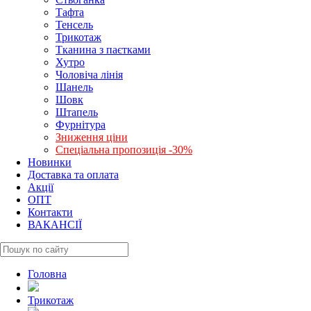
Тафта
Тенсель
Трикотаж
Тканина з паєтками
Хутро
Чоловіча лінія
Шанель
Шовк
Штапель
Фурнітура
Зниження ціни
Спеціальна пропозиція -30%
Новинки
Доставка та оплата
Акції
ОПТ
Контакти
ВАКАНСІЇ
Головна
Трикотаж