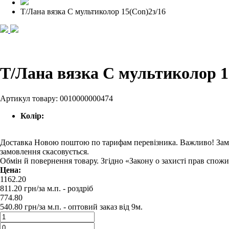
Т/Лана вязка С мультиколор 15(Con)2з/16
Т/Лана вязка С мультиколор 1
Артикул товару:
0010000000474
Колір:
Доставка Новою поштою по тарифам перевізника. Важливо! Замовл
замовлення скасовується.
Обмін й повернення товару. Згідно «Закону о захисті прав спож
Цена:
1162.20
811.20
грн/за м.п.
- роздрiб
774.80
540.80
грн/за м.п. -
оптовий заказ вiд 9м.