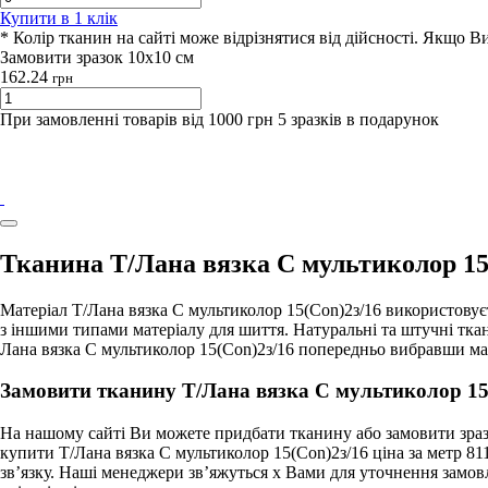
Купити в 1 клiк
* Колір тканин на сайті може відрізнятися від дійсності. Якщо 
Замовити зразок 10х10 см
162.24
грн
При замовленні товарів від 1000 грн 5 зразків в подарунок
Тканина Т/Лана вязка С мультиколор 15
Матеріал Т/Лана вязка С мультиколор 15(Con)2з/16 використовує
з іншими типами матеріалу для шиття. Натуральні та штучні тк
Лана вязка С мультиколор 15(Con)2з/16 попередньо вибравши ма
Замовити тканину Т/Лана вязка С мультиколор 15(
На нашому сайті Ви можете придбати тканину або замовити зразо
купити Т/Лана вязка С мультиколор 15(Con)2з/16 ціна за метр 8
зв’язку. Наші менеджери зв’яжуться х Вами для уточнення замов