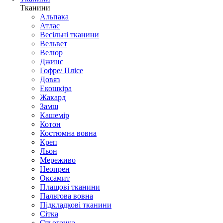
Тканини
Альпака
Атлас
Весільні тканини
Вельвет
Велюр
Джинс
Гофре/ Плісе
Довяз
Екошкіра
Жакард
Замш
Кашемір
Котон
Костюмна вовна
Креп
Льон
Мереживо
Неопрен
Оксамит
Плащові тканини
Пальтова вовна
Підкладкові тканини
Сітка
Стьоганка