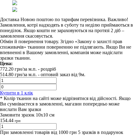
Доставка Новою поштою по тарифам перевізника. Важливо!
Замовлення, котрі надходять в суботу та неділю приймаються в
понеділок. Якщо кошти не зараховуються на протязі 2 діб –
замовлення скасовується.
Обмін й повернення товару. Згідно «Закону о захисті прав
споживачів» тканини поверненню не підлягають. Якщо Ви не
впевненні в Вашому замовленні, компанія може надіслати
зразки тканин.
Цена:
772.20
грн/за м.п.
- роздрiб
514.80
грн/за м.п. -
оптовий заказ вiд 9м.
Купити в 1 клiк
* Колір тканин на сайті може відрізнятися від дійсності. Якщо
Ви сумніваєтеся в замовленні, магазин попередньо може
вислати Вам зразки
Замовити зразок 10х10 см
154.44
грн
При замовленні товарів від 1000 грн 5 зразків в подарунок