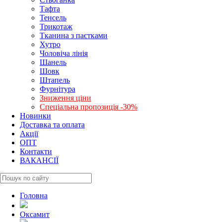
Тафта
Тенсель
Трикотаж
Тканина з паєтками
Хутро
Чоловіча лінія
Шанель
Шовк
Штапель
Фурнітура
Зниження ціни
Спеціальна пропозиція -30%
Новинки
Доставка та оплата
Акції
ОПТ
Контакти
ВАКАНСІЇ
Головна
Оксамит