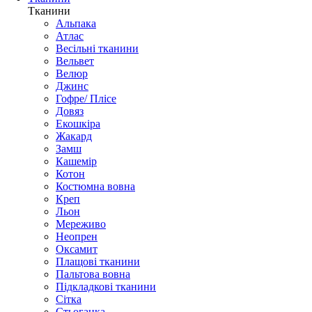
Тканини
Альпака
Атлас
Весільні тканини
Вельвет
Велюр
Джинс
Гофре/ Плісе
Довяз
Екошкіра
Жакард
Замш
Кашемір
Котон
Костюмна вовна
Креп
Льон
Мереживо
Неопрен
Оксамит
Плащові тканини
Пальтова вовна
Підкладкові тканини
Сітка
Стьоганка