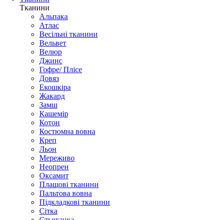
Тканини
Альпака
Атлас
Весільні тканини
Вельвет
Велюр
Джинс
Гофре/ Плісе
Довяз
Екошкіра
Жакард
Замш
Кашемір
Котон
Костюмна вовна
Креп
Льон
Мереживо
Неопрен
Оксамит
Плащові тканини
Пальтова вовна
Підкладкові тканини
Сітка
Стьоганка