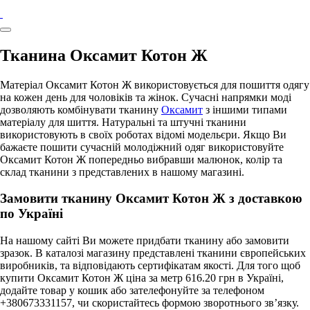
Тканина Оксамит Котон Ж
Матеріал Оксамит Котон Ж використовується для пошиття одягу
на кожен день для чоловіків та жінок. Сучасні напрямки моді
дозволяють комбінувати тканину
Оксамит
з іншими типами
матеріалу для шиття. Натуральні та штучні тканини
використовують в своїх роботах відомі модельєри. Якщо Ви
бажаєте пошити сучасній молодіжний одяг використовуйте
Оксамит Котон Ж попередньо вибравши малюнок, колір та
склад тканини з представлених в нашому магазині.
Замовити тканину Оксамит Котон Ж з доставкою
по Україні
На нашому сайті Ви можете придбати тканину або замовити
зразок. В каталозі магазину представлені тканини європейських
виробників, та відповідають сертифікатам якості. Для того щоб
купити Оксамит Котон Ж ціна за метр 616.20 грн в Україні,
додайте товар у кошик або зателефонуйте за телефоном
+380673331157, чи скористайтесь формою зворотнього зв’язку.