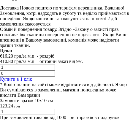
Доставка Новою поштою по тарифам перевізника. Важливо!
Замовлення, котрі надходять в суботу та неділю приймаються в
понеділок. Якщо кошти не зараховуються на протязі 2 діб –
замовлення скасовується.
Обмін й повернення товару. Згідно «Закону о захисті прав
споживачів» тканини поверненню не підлягають. Якщо Ви не
впевненні в Вашому замовленні, компанія може надіслати
зразки тканин.
Цена:
616.20
грн/за м.п.
- роздрiб
410.80
грн/за м.п. -
оптовий заказ вiд 9м.
Купити в 1 клiк
* Колір тканин на сайті може відрізнятися від дійсності. Якщо
Ви сумніваєтеся в замовленні, магазин попередньо може
вислати Вам зразки
Замовити зразок 10х10 см
123.24
грн
При замовленні товарів від 1000 грн 5 зразків в подарунок