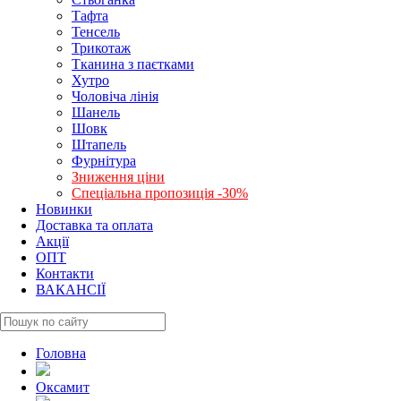
Тафта
Тенсель
Трикотаж
Тканина з паєтками
Хутро
Чоловіча лінія
Шанель
Шовк
Штапель
Фурнітура
Зниження ціни
Спеціальна пропозиція -30%
Новинки
Доставка та оплата
Акції
ОПТ
Контакти
ВАКАНСІЇ
Головна
Оксамит