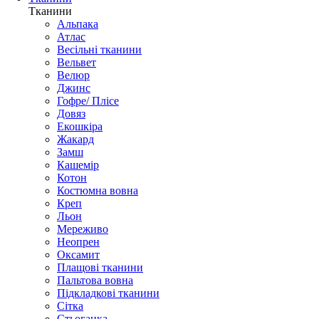
Тканини
Альпака
Атлас
Весільні тканини
Вельвет
Велюр
Джинс
Гофре/ Плісе
Довяз
Екошкіра
Жакард
Замш
Кашемір
Котон
Костюмна вовна
Креп
Льон
Мереживо
Неопрен
Оксамит
Плащові тканини
Пальтова вовна
Підкладкові тканини
Сітка
Стьоганка