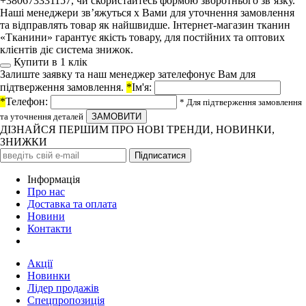
+380673331157, чи скористайтесь формою зворотнього зв’язку.
Наші менеджери зв’яжуться х Вами для уточнення замовлення
та відправлять товар як найшвидше. Інтернет-магазин тканин
«Тканини» гарантує якість товару, для постійних та оптових
клієнтів діє система знижок.
Купити в 1 клiк
Залиште заявку та наш менеджер зателефонує Вам для
підтверження замовлення.
*
Ім'я:
*
Телефон:
* Для підтверження замовлення
та уточнення деталей
ДІЗНАЙСЯ ПЕРШИМ ПРО НОВІ ТРЕНДИ, НОВИНКИ,
ЗНИЖКИ
Iнформація
Про нас
Доставка та оплата
Новини
Контакти
Акції
Новинки
Лідер продажів
Спецпропозиція