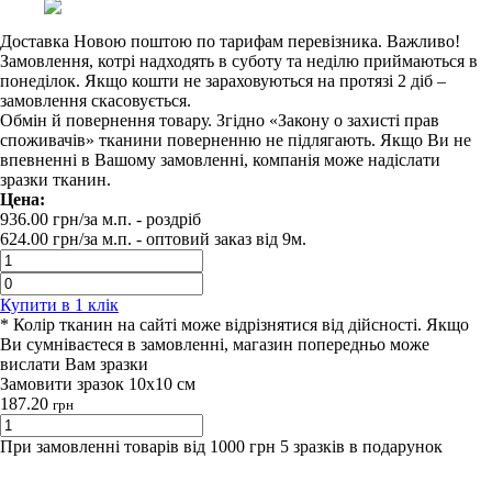
Доставка Новою поштою по тарифам перевізника. Важливо!
Замовлення, котрі надходять в суботу та неділю приймаються в
понеділок. Якщо кошти не зараховуються на протязі 2 діб –
замовлення скасовується.
Обмін й повернення товару. Згідно «Закону о захисті прав
споживачів» тканини поверненню не підлягають. Якщо Ви не
впевненні в Вашому замовленні, компанія може надіслати
зразки тканин.
Цена:
936.00
грн/за м.п.
- роздрiб
624.00
грн/за м.п. -
оптовий заказ вiд 9м.
Купити в 1 клiк
* Колір тканин на сайті може відрізнятися від дійсності. Якщо
Ви сумніваєтеся в замовленні, магазин попередньо може
вислати Вам зразки
Замовити зразок 10х10 см
187.20
грн
При замовленні товарів від 1000 грн 5 зразків в подарунок