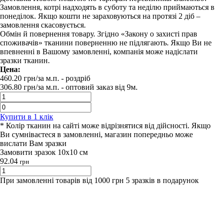
Замовлення, котрі надходять в суботу та неділю приймаються в
понеділок. Якщо кошти не зараховуються на протязі 2 діб –
замовлення скасовується.
Обмін й повернення товару. Згідно «Закону о захисті прав
споживачів» тканини поверненню не підлягають. Якщо Ви не
впевненні в Вашому замовленні, компанія може надіслати
зразки тканин.
Цена:
460.20
грн/за м.п.
- роздрiб
306.80
грн/за м.п. -
оптовий заказ вiд 9м.
Купити в 1 клiк
* Колір тканин на сайті може відрізнятися від дійсності. Якщо
Ви сумніваєтеся в замовленні, магазин попередньо може
вислати Вам зразки
Замовити зразок 10х10 см
92.04
грн
При замовленні товарів від 1000 грн 5 зразків в подарунок