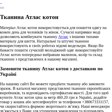
Тканина Атлас котон
Матеріал Атлас котон використовується для пошиття одягу на
кожен день для чоловіків та жінок. Сучасні напрямки моді
дозволяють комбінувати тканину
Атлас
з іншими типами
матеріалу для шиття. Натуральні та штучні тканини
використовують в своїх роботах відомі модельєри. Якщо Ви
бажаєте пошити сучасній молодіжний одяг використовуйте
Атлас котон попередньо вибравши малюнок, колір та склад
тканини з представлених в нашому магазині.
Замовити тканину Атлас котон з доставкою по
Україні
На нашому сайті Ви можете придбати тканину або замовити
зразок. В каталозі магазину представлені тканини європейських
виробників, та відповідають сертифікатам якості. Для того щоб
купити Атлас котон ціна за метр 460.20 грн в Україні, додайте
товар у кошик або зателефонуйте за телефоном +380673331157,
чи скористайтесь формою зворотнього зв’язку. Наші менеджери
зв’яжуться х Вами для уточнення замовлення та відправлять