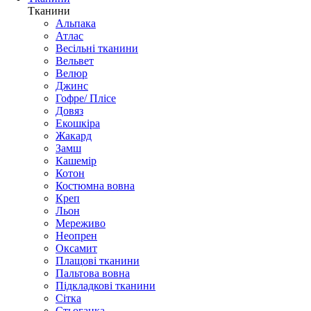
Тканини
Альпака
Атлас
Весільні тканини
Вельвет
Велюр
Джинс
Гофре/ Плісе
Довяз
Екошкіра
Жакард
Замш
Кашемір
Котон
Костюмна вовна
Креп
Льон
Мереживо
Неопрен
Оксамит
Плащові тканини
Пальтова вовна
Підкладкові тканини
Сітка
Стьоганка