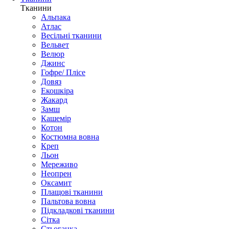
Тканини
Альпака
Атлас
Весільні тканини
Вельвет
Велюр
Джинс
Гофре/ Плісе
Довяз
Екошкіра
Жакард
Замш
Кашемір
Котон
Костюмна вовна
Креп
Льон
Мереживо
Неопрен
Оксамит
Плащові тканини
Пальтова вовна
Підкладкові тканини
Сітка
Стьоганка