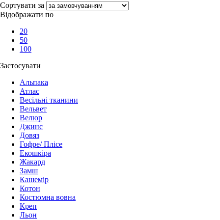
Сортувати за
Відображати по
20
50
100
Застосувати
Альпака
Атлас
Весільні тканини
Вельвет
Велюр
Джинс
Довяз
Гофре/ Плісе
Екошкіра
Жакард
Замш
Кашемір
Котон
Костюмна вовна
Креп
Льон