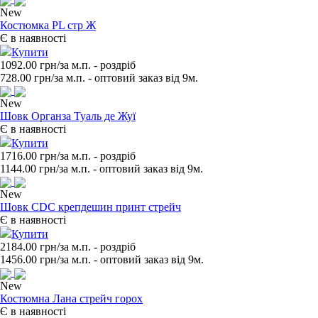
New
Костюмка PL стр Ж
Є в наявності
Купити
1092.00 грн/за м.п.
- роздрiб
728.00
грн/за м.п. - оптовий заказ вiд 9м.
New
Шовк Органза Туаль де Жуї
Є в наявності
Купити
1716.00 грн/за м.п.
- роздрiб
1144.00
грн/за м.п. - оптовий заказ вiд 9м.
New
Шовк CDC крепдешин принт стрейч
Є в наявності
Купити
2184.00 грн/за м.п.
- роздрiб
1456.00
грн/за м.п. - оптовий заказ вiд 9м.
New
Костюмна Лана стрейч горох
Є в наявності