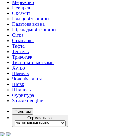
Мереживо
Неопрен
Оксамит
Плащові тканини
Пальтова вовна
Підкладкові тканини
Сітка
Стьоганка
Тафта
Тенсель
Трикотаж
Тканина з паєтками
Хутро
Шанель
Чоловіча лінія
Шовк
Штапель
Фурнітура
Зниження ціни
Фильтры
Сортувати за: