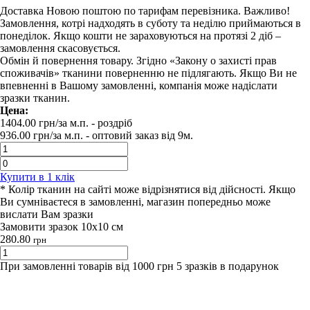
Доставка Новою поштою по тарифам перевізника. Важливо!
Замовлення, котрі надходять в суботу та неділю приймаються в
понеділок. Якщо кошти не зараховуються на протязі 2 діб –
замовлення скасовується.
Обмін й повернення товару. Згідно «Закону о захисті прав
споживачів» тканини поверненню не підлягають. Якщо Ви не
впевненні в Вашому замовленні, компанія може надіслати
зразки тканин.
Цена:
1404.00
грн/за м.п.
- роздрiб
936.00
грн/за м.п. -
оптовий заказ вiд 9м.
Купити в 1 клiк
* Колір тканин на сайті може відрізнятися від дійсності. Якщо
Ви сумніваєтеся в замовленні, магазин попередньо може
вислати Вам зразки
Замовити зразок 10х10 см
280.80
грн
При замовленні товарів від 1000 грн 5 зразків в подарунок