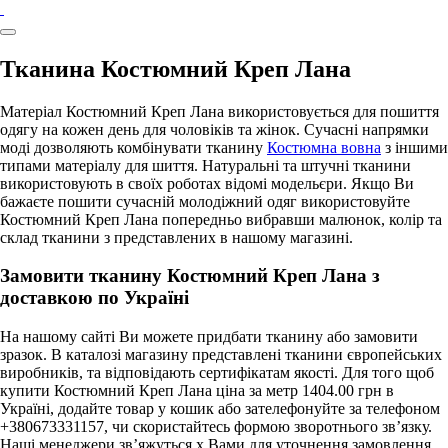
Тканина Костюмний Креп Лана
Матеріал Костюмний Креп Лана використовується для пошиття
одягу на кожен день для чоловіків та жінок. Сучасні напрямки
моді дозволяють комбінувати тканину
Костюмна вовна
з іншими
типами матеріалу для шиття. Натуральні та штучні тканини
використовують в своїх роботах відомі модельєри. Якщо Ви
бажаєте пошити сучасній молодіжний одяг використовуйте
Костюмний Креп Лана попередньо вибравши малюнок, колір та
склад тканини з представлених в нашому магазині.
Замовити тканину Костюмний Креп Лана з
доставкою по Україні
На нашому сайті Ви можете придбати тканину або замовити
зразок. В каталозі магазину представлені тканини європейських
виробників, та відповідають сертифікатам якості. Для того щоб
купити Костюмний Креп Лана ціна за метр 1404.00 грн в
Україні, додайте товар у кошик або зателефонуйте за телефоном
+380673331157, чи скористайтесь формою зворотнього зв’язку.
Наші менеджери зв’яжуться х Вами для уточнення замовлення