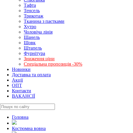
Тафта
Тенсель
Трикотаж
Тканина з паєтками
Хутро
Чоловіча лінія
Шанель
Шовк
Штапель
Фурнітура
Зниження ціни
Спеціальна пропозиція -30%
Новинки
Доставка та оплата
Акції
ОПТ
Контакти
ВАКАНСІЇ
Головна
Костюмна вовна