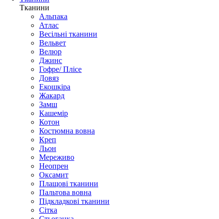
Тканини
Альпака
Атлас
Весільні тканини
Вельвет
Велюр
Джинс
Гофре/ Плісе
Довяз
Екошкіра
Жакард
Замш
Кашемір
Котон
Костюмна вовна
Креп
Льон
Мереживо
Неопрен
Оксамит
Плащові тканини
Пальтова вовна
Підкладкові тканини
Сітка
Стьоганка