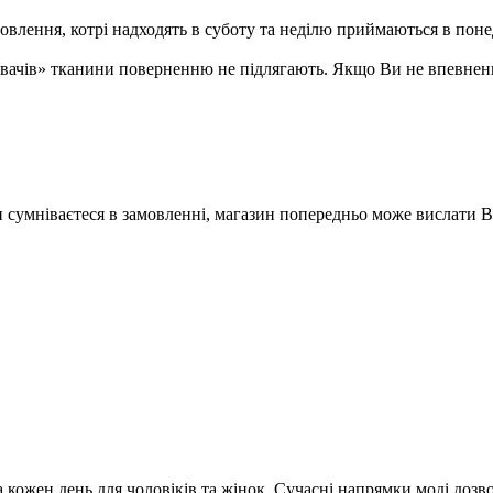
ення, котрі надходять в суботу та неділю приймаються в понеді
ивачів» тканини поверненню не підлягають. Якщо Ви не впевненн
Ви сумніваєтеся в замовленні, магазин попередньо може вислати 
 кожен день для чоловіків та жінок. Сучасні напрямки моді доз