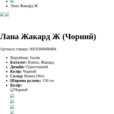
Лана Жакард Ж
Лана Жакард Ж (Чорний)
Артикул товару:
0010360000084
Виробник:
Італія
Каталог:
Вовна, Жакард
Дизайн:
Однотонний
Колір:
Чорний
Склад:
Вовна (Wo)
Ширина рулону:
150 см
Колір: