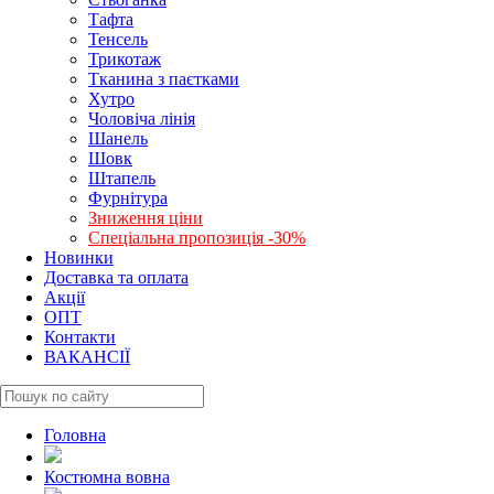
Тафта
Тенсель
Трикотаж
Тканина з паєтками
Хутро
Чоловіча лінія
Шанель
Шовк
Штапель
Фурнітура
Зниження ціни
Спеціальна пропозиція -30%
Новинки
Доставка та оплата
Акції
ОПТ
Контакти
ВАКАНСІЇ
Головна
Костюмна вовна