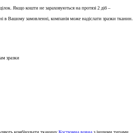
лок. Якщо кошти не зараховуються на протязі 2 діб –
і в Вашому замовленні, компанія може надіслати зразки тканин.
Вам зразки
воляють комбінувати тканину
Костюмна вовна
з іншими типами