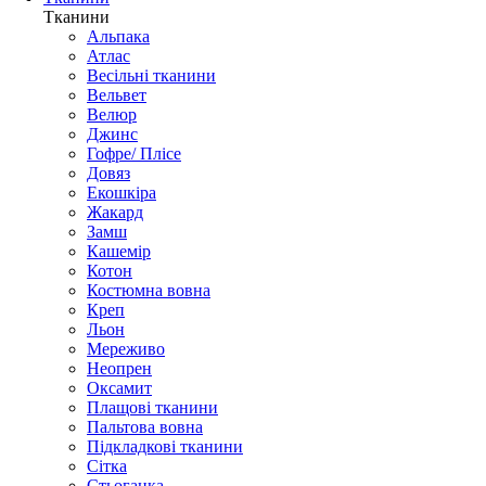
Тканини
Альпака
Атлас
Весільні тканини
Вельвет
Велюр
Джинс
Гофре/ Плісе
Довяз
Екошкіра
Жакард
Замш
Кашемір
Котон
Костюмна вовна
Креп
Льон
Мереживо
Неопрен
Оксамит
Плащові тканини
Пальтова вовна
Підкладкові тканини
Сітка
Стьоганка