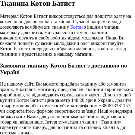
Тканина Котон Батист
Матеріал Котон Батист використовується для пошиття одягу на
кожен день для чоловіків та жінок. Сучасні напрямки моді
дозволяють комбінувати тканину
Котон
з іншими типами
матеріалу для шиття. Натуральні та штучні тканини
використовують в своїх роботах відомі модельєри. Якщо Ви
бажаєте пошити сучасній молодіжний одяг використовуйте
Котон Батист попередньо вибравши малюнок, колір та склад
тканини з представлених в нашому магазині.
Замовити тканину Котон Батист з доставкою по
Україні
На нашому сайті Ви можете придбати тканину або замовити
зразок. В каталозі магазину представлені тканини європейських
виробників, та відповідають сертифікатам якості. Для того щоб
купити Котон Батист ціна за метр 148.20 грн в Україні, додайте
товар у кошик або зателефонуйте за телефоном +380673331157,
чи скористайтесь формою зворотнього зв’язку. Наші менеджери
зв’яжуться х Вами для уточнення замовлення та відправлять
товар як найшвидше. Інтернет-магазин тканин «Тканини»
гарантує якість товару, для постійних та оптових клієнтів діє
система знижок.