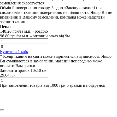
замовлення скасовується.
Обмін й повернення товару. Згідно «Закону о захисті прав
споживачів» тканини поверненню не підлягають. Якщо Ви не
впевненні в Вашому замовленні, компанія може надіслати
зразки тканин.
Цена:
148.20
грн/за м.п.
- роздрiб
98.80
грн/за м.п. -
оптовий заказ вiд 9м.
Купити в 1 клiк
* Колір тканин на сайті може відрізнятися від дійсності. Якщо
Ви сумніваєтеся в замовленні, магазин попередньо може
вислати Вам зразки
Замовити зразок 10х10 см
29.64
грн
При замовленні товарів від 1000 грн 5 зразків в подарунок