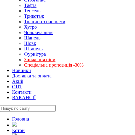
Тафта
Тенсель
Трикотаж
Тканина з паєтками
Хутро
Чоловіча лінія
Шанель
Шовк
Штапель
Фурнітура
Зниження ціни
Спеціальна пропозиція -30%
Новинки
Доставка та оплата
Акції
ОПТ
Контакти
ВАКАНСІЇ
Головна
Котон