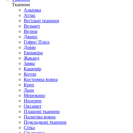
Тканини
Альпака
Атлас
Весільні тканини
Вельвет
Велюр
Джинс
Гофре/ Плісе
Довяз
Екошкіра
Жакард
Замш
Кашемір
Котон
Костюмна вовна
Креп
Льон
Мереживо
Неопрен
Оксамит
Плащові тканини
Пальтова вовна
Підкладкові тканини
Сітка
Стьоганка