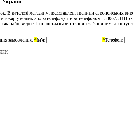
 Україні
к. В каталозі магазину представлені тканини європейських вироб
йте товар у кошик або зателефонуйте за телефоном +38067333115
р як найшвидше. Інтернет-магазин тканин «Тканини» гарантує які
ення замовлення.
*
Ім'я:
*
Телефон:
ЖКИ