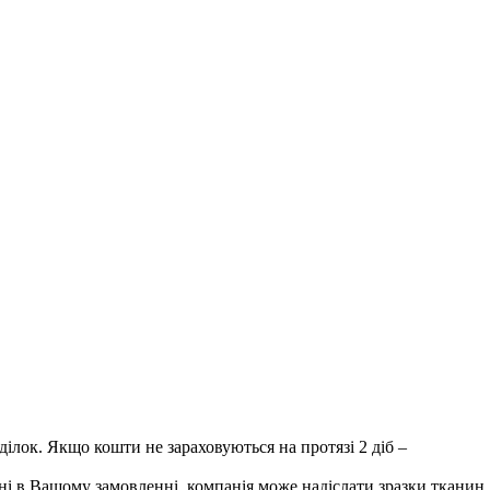
лок. Якщо кошти не зараховуються на протязі 2 діб –
і в Вашому замовленні, компанія може надіслати зразки тканин.