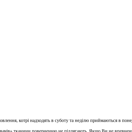
ення, котрі надходять в суботу та неділю приймаються в понеді
ивачів» тканини поверненню не підлягають. Якщо Ви не впевненн