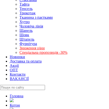
Тафта
Тенсель
Трикотаж
Тканина з паєтками
Хутро
Чоловіча лінія
Шанель
Шовк
Штапель
Фурнітура
Зниження ціни
Спеціальна пропозиція -30%
Новинки
Доставка та оплата
Акції
ОПТ
Контакти
ВАКАНСІЇ
Головна
Котон