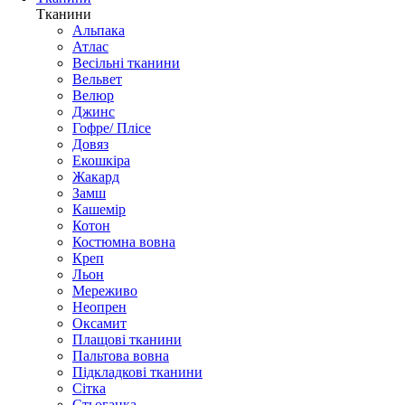
Тканини
Альпака
Атлас
Весільні тканини
Вельвет
Велюр
Джинс
Гофре/ Плісе
Довяз
Екошкіра
Жакард
Замш
Кашемір
Котон
Костюмна вовна
Креп
Льон
Мереживо
Неопрен
Оксамит
Плащові тканини
Пальтова вовна
Підкладкові тканини
Сітка
Стьоганка