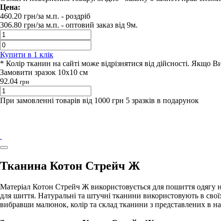
Цена:
460.20
грн/за м.п.
- роздрiб
306.80
грн/за м.п. -
оптовий заказ вiд 9м.
Купити в 1 клiк
* Колір тканин на сайті може відрізнятися від дійсності. Якщо 
Замовити зразок 10х10 см
92.04
грн
При замовленні товарів від 1000 грн 5 зразків в подарунок
Тканина Котон Стрейч Ж
Матеріал Котон Стрейч Ж використовується для пошиття одягу н
для шиття. Натуральні та штучні тканини використовують в сво
вибравши малюнок, колір та склад тканини з представлених в н