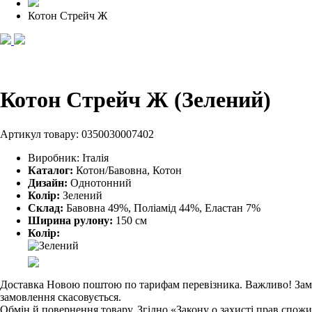
Котон Стрейч Ж
Котон Стрейч Ж (Зелений)
Артикул товару:
0350030007402
Виробник:
Італія
Каталог:
Котон/Бавовна, Котон
Дизайн:
Однотонний
Колір:
Зелений
Склад:
Бавовна 49%, Поліамід 44%, Еластан 7%
Ширина рулону:
150 см
Колір:
Доставка Новою поштою по тарифам перевізника. Важливо! Замовл
замовлення скасовується.
Обмін й повернення товару. Згідно «Закону о захисті прав спож