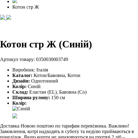
Котон стр Ж
Котон стр Ж (Синій)
Артикул товару:
0350030003749
Виробник:
Італія
Каталог:
Котон/Бавовна, Котон
Дизайн:
Однотонний
Колір:
Синій
Склад:
Еластан (EL), Бавовна (Co)
Ширина рулону:
150 см
Колір:
Доставка Новою поштою по тарифам перевізника. Важливо!
Замовлення, котрі надходять в суботу та неділю приймаються в
понеділок. Якщо кошти не зараховуються на протязі 2 діб –