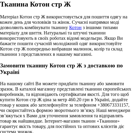
Тканина Котон стр Ж
Матеріал Котон стр Ж використовується для пошиття одягу на
кожен день для чоловіків та жінок. Сучасні напрямки моді
дозволяють комбінувати тканину
Котон
з іншими типами
матеріалу для шиття. Натуральні та штучні тканини
використовують в своїх роботах відомі модельєри. Якщо Ви
бажаєте пошити сучасній молодіжний одяг використовуйте
Котон стр Ж попередньо вибравши малюнок, колір та склад
тканини з представлених в нашому магазині.
Замовити тканину Котон стр Ж з доставкою по
Україні
На нашому сайті Ви можете придбати тканину або замовити
зразок. В каталозі магазину представлені тканини європейських
виробників, та відповідають сертифікатам якості. Для того щоб
купити Котон стр Ж ціна за метр 460.20 грн в Україні, додайте
товар у кошик або зателефонуйте за телефоном +380673331157,
чи скористайтесь формою зворотнього зв’язку. Наші менеджери
зв’яжуться х Вами для уточнення замовлення та відправлять
товар як найшвидше. Інтернет-магазин тканин «Тканини»
гарантує якість товару, для постійних та оптових клієнтів діє
система знижок.