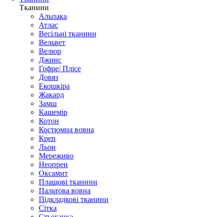
Тканини
Альпака
Атлас
Весільні тканини
Вельвет
Велюр
Джинс
Гофре/ Плісе
Довяз
Екошкіра
Жакард
Замш
Кашемір
Котон
Костюмна вовна
Креп
Льон
Мереживо
Неопрен
Оксамит
Плащові тканини
Пальтова вовна
Підкладкові тканини
Сітка
Стьоганка