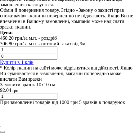
замовлення скасовується.
Обмін й повернення товару. Згідно «Закону о захисті прав
споживачів» тканини поверненню не підлягають. Якщо Ви не
впевненні в Вашому замовленні, компанія може надіслати
зразки тканин.
Цена:
460.20
грн/за м.п.
- роздрiб
306.80
грн/за м.п. -
оптовий заказ вiд 9м.
Купити в 1 клiк
* Колір тканин на сайті може відрізнятися від дійсності. Якщо
Ви сумніваєтеся в замовленні, магазин попередньо може
вислати Вам зразки
Замовити зразок 10х10 см
92.04
грн
При замовленні товарів від 1000 грн 5 зразків в подарунок