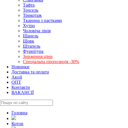
Тафта
Тенсель
Трикотаж
Тканина з паєтками
Хутро
Чоловіча лінія
Шанель
Шовк
Штапель
Фурнітура
Зниження ціни
Спеціальна пропозиція -30%
Новинки
Доставка та оплата
Акції
ОПТ
Контакти
ВАКАНСІЇ
Головна
Котон