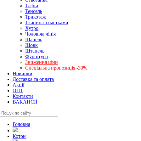
Тафта
Тенсель
Трикотаж
Тканина з паєтками
Хутро
Чоловіча лінія
Шанель
Шовк
Штапель
Фурнітура
Зниження ціни
Спеціальна пропозиція -30%
Новинки
Доставка та оплата
Акції
ОПТ
Контакти
ВАКАНСІЇ
Головна
Котон