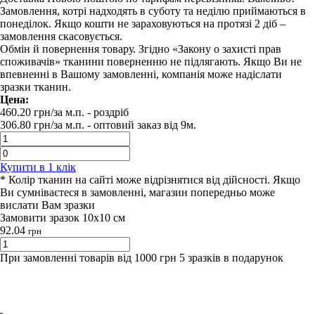
Замовлення, котрі надходять в суботу та неділю приймаються в
понеділок. Якщо кошти не зараховуються на протязі 2 діб –
замовлення скасовується.
Обмін й повернення товару. Згідно «Закону о захисті прав
споживачів» тканини поверненню не підлягають. Якщо Ви не
впевненні в Вашому замовленні, компанія може надіслати
зразки тканин.
Цена:
460.20
грн/за м.п.
- роздрiб
306.80
грн/за м.п. -
оптовий заказ вiд 9м.
Купити в 1 клiк
* Колір тканин на сайті може відрізнятися від дійсності. Якщо
Ви сумніваєтеся в замовленні, магазин попередньо може
вислати Вам зразки
Замовити зразок 10х10 см
92.04
грн
При замовленні товарів від 1000 грн 5 зразків в подарунок