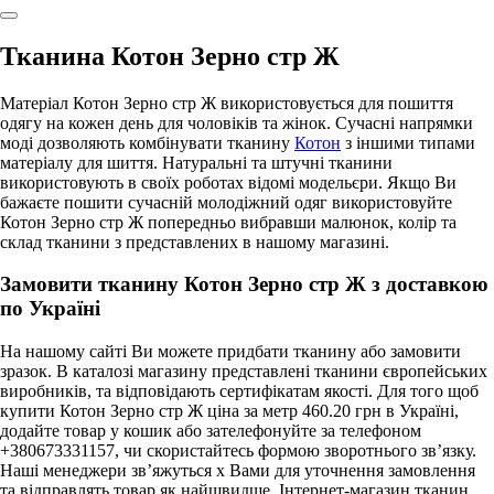
Тканина Котон Зерно стр Ж
Матеріал Котон Зерно стр Ж використовується для пошиття
одягу на кожен день для чоловіків та жінок. Сучасні напрямки
моді дозволяють комбінувати тканину
Котон
з іншими типами
матеріалу для шиття. Натуральні та штучні тканини
використовують в своїх роботах відомі модельєри. Якщо Ви
бажаєте пошити сучасній молодіжний одяг використовуйте
Котон Зерно стр Ж попередньо вибравши малюнок, колір та
склад тканини з представлених в нашому магазині.
Замовити тканину Котон Зерно стр Ж з доставкою
по Україні
На нашому сайті Ви можете придбати тканину або замовити
зразок. В каталозі магазину представлені тканини європейських
виробників, та відповідають сертифікатам якості. Для того щоб
купити Котон Зерно стр Ж ціна за метр 460.20 грн в Україні,
додайте товар у кошик або зателефонуйте за телефоном
+380673331157, чи скористайтесь формою зворотнього зв’язку.
Наші менеджери зв’яжуться х Вами для уточнення замовлення
та відправлять товар як найшвидше. Інтернет-магазин тканин