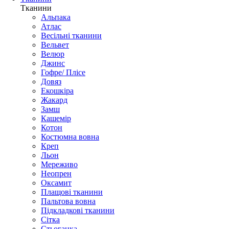
Тканини
Альпака
Атлас
Весільні тканини
Вельвет
Велюр
Джинс
Гофре/ Плісе
Довяз
Екошкіра
Жакард
Замш
Кашемір
Котон
Костюмна вовна
Креп
Льон
Мереживо
Неопрен
Оксамит
Плащові тканини
Пальтова вовна
Підкладкові тканини
Сітка
Стьоганка