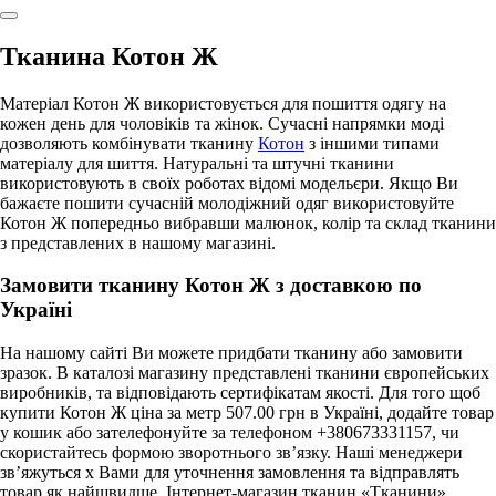
Тканина Котон Ж
Матеріал Котон Ж використовується для пошиття одягу на
кожен день для чоловіків та жінок. Сучасні напрямки моді
дозволяють комбінувати тканину
Котон
з іншими типами
матеріалу для шиття. Натуральні та штучні тканини
використовують в своїх роботах відомі модельєри. Якщо Ви
бажаєте пошити сучасній молодіжний одяг використовуйте
Котон Ж попередньо вибравши малюнок, колір та склад тканини
з представлених в нашому магазині.
Замовити тканину Котон Ж з доставкою по
Україні
На нашому сайті Ви можете придбати тканину або замовити
зразок. В каталозі магазину представлені тканини європейських
виробників, та відповідають сертифікатам якості. Для того щоб
купити Котон Ж ціна за метр 507.00 грн в Україні, додайте товар
у кошик або зателефонуйте за телефоном +380673331157, чи
скористайтесь формою зворотнього зв’язку. Наші менеджери
зв’яжуться х Вами для уточнення замовлення та відправлять
товар як найшвидше. Інтернет-магазин тканин «Тканини»