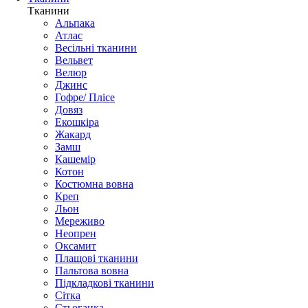
Тканини
Альпака
Атлас
Весільні тканини
Вельвет
Велюр
Джинс
Гофре/ Плісе
Довяз
Екошкіра
Жакард
Замш
Кашемір
Котон
Костюмна вовна
Креп
Льон
Мереживо
Неопрен
Оксамит
Плащові тканини
Пальтова вовна
Підкладкові тканини
Сітка
Стьоганка