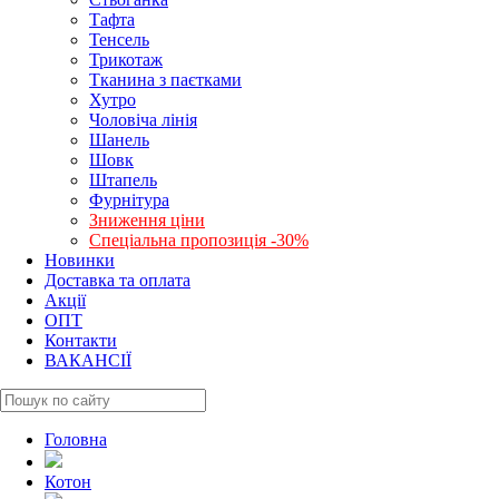
Тафта
Тенсель
Трикотаж
Тканина з паєтками
Хутро
Чоловіча лінія
Шанель
Шовк
Штапель
Фурнітура
Зниження ціни
Спеціальна пропозиція -30%
Новинки
Доставка та оплата
Акції
ОПТ
Контакти
ВАКАНСІЇ
Головна
Котон