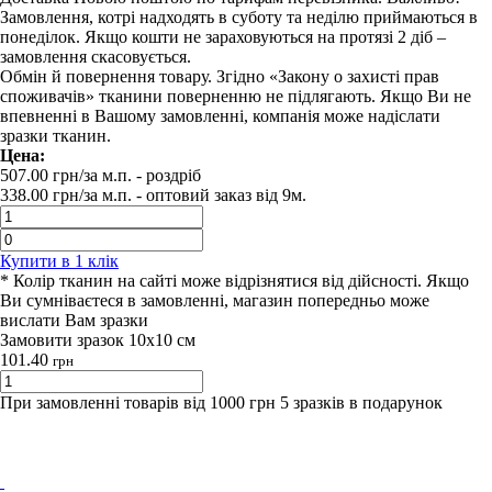
Замовлення, котрі надходять в суботу та неділю приймаються в
понеділок. Якщо кошти не зараховуються на протязі 2 діб –
замовлення скасовується.
Обмін й повернення товару. Згідно «Закону о захисті прав
споживачів» тканини поверненню не підлягають. Якщо Ви не
впевненні в Вашому замовленні, компанія може надіслати
зразки тканин.
Цена:
507.00
грн/за м.п.
- роздрiб
338.00
грн/за м.п. -
оптовий заказ вiд 9м.
Купити в 1 клiк
* Колір тканин на сайті може відрізнятися від дійсності. Якщо
Ви сумніваєтеся в замовленні, магазин попередньо може
вислати Вам зразки
Замовити зразок 10х10 см
101.40
грн
При замовленні товарів від 1000 грн 5 зразків в подарунок