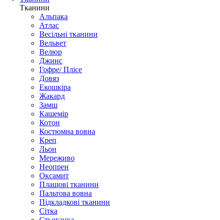
Тканини
Альпака
Атлас
Весільні тканини
Вельвет
Велюр
Джинс
Гофре/ Плісе
Довяз
Екошкіра
Жакард
Замш
Кашемір
Котон
Костюмна вовна
Креп
Льон
Мереживо
Неопрен
Оксамит
Плащові тканини
Пальтова вовна
Підкладкові тканини
Сітка
Стьоганка