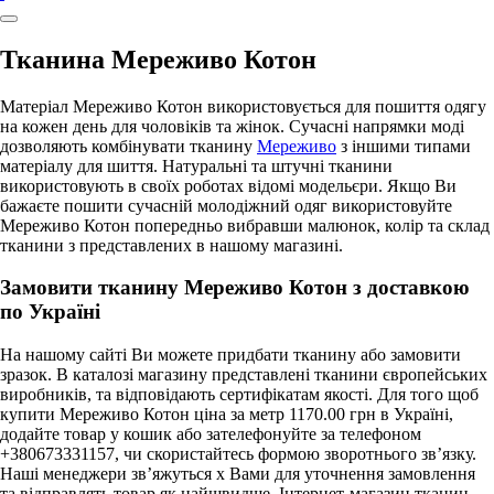
Тканина Мереживо Котон
Матеріал Мереживо Котон використовується для пошиття одягу
на кожен день для чоловіків та жінок. Сучасні напрямки моді
дозволяють комбінувати тканину
Мереживо
з іншими типами
матеріалу для шиття. Натуральні та штучні тканини
використовують в своїх роботах відомі модельєри. Якщо Ви
бажаєте пошити сучасній молодіжний одяг використовуйте
Мереживо Котон попередньо вибравши малюнок, колір та склад
тканини з представлених в нашому магазині.
Замовити тканину Мереживо Котон з доставкою
по Україні
На нашому сайті Ви можете придбати тканину або замовити
зразок. В каталозі магазину представлені тканини європейських
виробників, та відповідають сертифікатам якості. Для того щоб
купити Мереживо Котон ціна за метр 1170.00 грн в Україні,
додайте товар у кошик або зателефонуйте за телефоном
+380673331157, чи скористайтесь формою зворотнього зв’язку.
Наші менеджери зв’яжуться х Вами для уточнення замовлення
та відправлять товар як найшвидше. Інтернет-магазин тканин