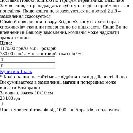
Доставка Новою поштою по тарифам перевізника. Важливо!
Замовлення, котрі надходять в суботу та неділю приймаються в
понеділок. Якщо кошти не зараховуються на протязі 2 діб –
замовлення скасовується.
Обмін й повернення товару. Згідно «Закону о захисті прав
споживачів» тканини поверненню не підлягають. Якщо Ви не
впевненні в Вашому замовленні, компанія може надіслати
зразки тканин.
Цена:
1170.00
грн/за м.п.
- роздрiб
780.00
грн/за м.п. -
оптовий заказ вiд 9м.
Купити в 1 клiк
* Колір тканин на сайті може відрізнятися від дійсності. Якщо
Ви сумніваєтеся в замовленні, магазин попередньо може
вислати Вам зразки
Замовити зразок 10х10 см
234.00
грн
При замовленні товарів від 1000 грн 5 зразків в подарунок