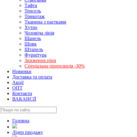
Тафта
Тенсель
Трикотаж
Тканина з паєтками
Хутро
Чоловіча лінія
Шанель
Шовк
Штапель
Фурнітура
Зниження ціни
Спеціальна пропозиція -30%
Новинки
Доставка та оплата
Акції
ОПТ
Контакти
ВАКАНСІЇ
Головна
Лідер продажу