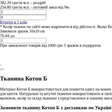
382.20
грн/за м.п.
- роздрiб
254.80
грн/за м.п. -
оптовий заказ вiд 9м.
Купити в 1 клiк
* Колір тканин на сайті може відрізнятися від дійсності. Якщо 
Замовити зразок 10х10 см
76.44
грн
При замовленні товарів від 1000 грн 5 зразків в подарунок
Тканина Котон Б
Матеріал Котон Б використовується для пошиття одягу на кожен 
для шиття. Натуральні та штучні тканини використовують в сво
малюнок, колір та склад тканини з представлених в нашому мага
Замовити тканину Котон Б з доставкою по Україні