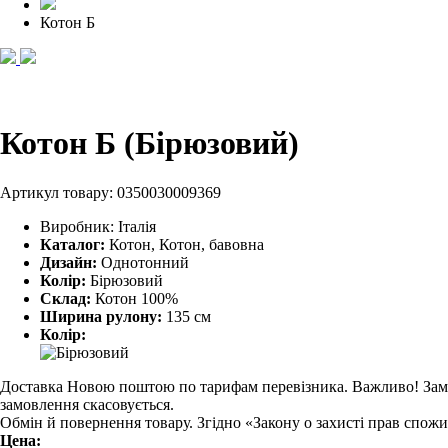
Котон Б
Котон Б (Бірюзовий)
Артикул товару:
0350030009369
Виробник:
Італія
Каталог:
Котон, Котон, бавовна
Дизайн:
Однотонний
Колір:
Бірюзовий
Склад:
Котон 100%
Ширина рулону:
135 см
Колір:
Доставка Новою поштою по тарифам перевізника. Важливо! Замовл
замовлення скасовується.
Обмін й повернення товару. Згідно «Закону о захисті прав спож
Цена: