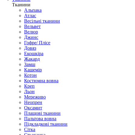
Тканини
Альпака
Атлас
Весільні тканини
Вельвет
Велюр
Джинс
Гофре/ Плісе
Довяз
Екошкіра
Жакард
Замш
Кашемір
Котон
Костюмна вовна
Креп
Льон
Мереживо
Неопрен
Оксамит
Плащові тканини
Пальтова вовна
Підкладкові тканини
Сітка
Стьоганка