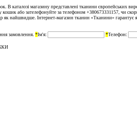
к. В каталозі магазину представлені тканини європейських вироб
ар у кошик або зателефонуйте за телефоном +380673331157, чи ск
р як найшвидше. Інтернет-магазин тканин «Тканини» гарантує які
ення замовлення.
*
Ім'я:
*
Телефон:
ЖКИ