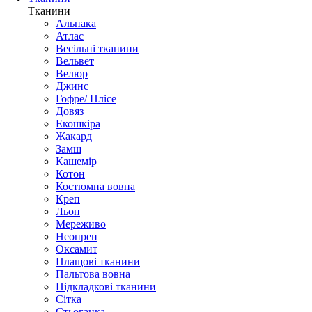
Тканини
Альпака
Атлас
Весільні тканини
Вельвет
Велюр
Джинс
Гофре/ Плісе
Довяз
Екошкіра
Жакард
Замш
Кашемір
Котон
Костюмна вовна
Креп
Льон
Мереживо
Неопрен
Оксамит
Плащові тканини
Пальтова вовна
Підкладкові тканини
Сітка
Стьоганка