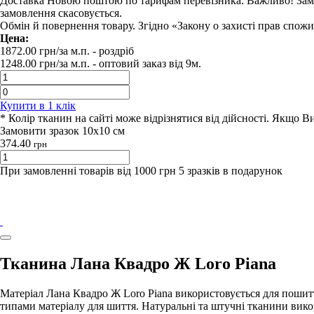
Доставка Новою поштою по тарифам перевізника. Важливо! Замовл
замовлення скасовується.
Обмін й повернення товару. Згідно «Закону о захисті прав спож
Цена:
1872.00
грн/за м.п.
- роздрiб
1248.00
грн/за м.п. -
оптовий заказ вiд 9м.
Купити в 1 клiк
* Колір тканин на сайті може відрізнятися від дійсності. Якщо 
Замовити зразок 10х10 см
374.40
грн
При замовленні товарів від 1000 грн 5 зразків в подарунок
Тканина Лана Квадро Ж Loro Piana
Матеріал Лана Квадро Ж Loro Piana використовується для пошитт
типами матеріалу для шиття. Натуральні та штучні тканини вик