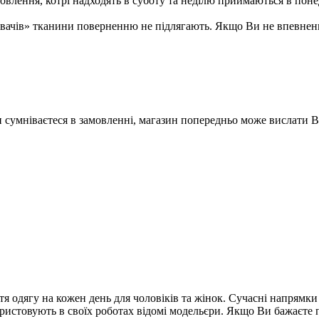
ення, котрі надходять в суботу та неділю приймаються в понеді
ивачів» тканини поверненню не підлягають. Якщо Ви не впевненн
Ви сумніваєтеся в замовленні, магазин попередньо може вислати 
я одягу на кожен день для чоловіків та жінок. Сучасні напрямк
ористовують в своїх роботах відомі модельєри. Якщо Ви бажаєт