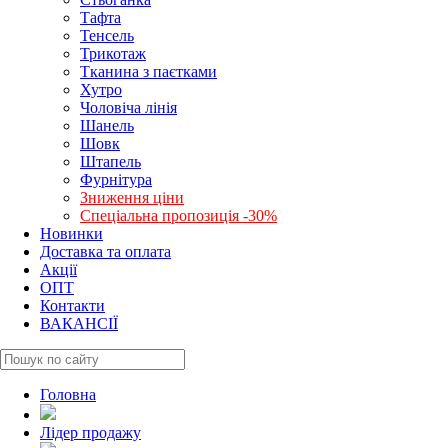
Тафта
Тенсель
Трикотаж
Тканина з паєтками
Хутро
Чоловіча лінія
Шанель
Шовк
Штапель
Фурнітура
Зниження ціни
Спеціальна пропозиція -30%
Новинки
Доставка та оплата
Акції
ОПТ
Контакти
ВАКАНСІЇ
Головна
Лідер продажу