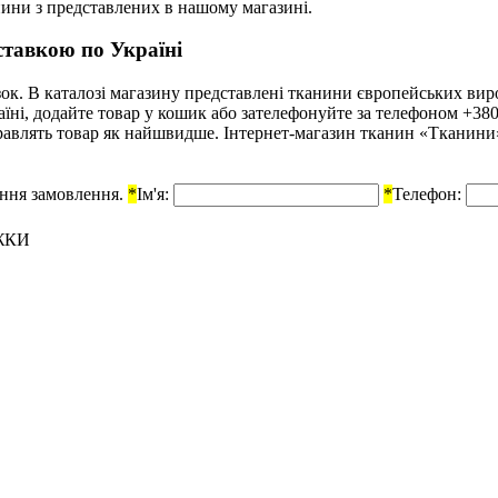
нини з представлених в нашому магазині.
ставкою по Україні
к. В каталозі магазину представлені тканини європейських вироб
аїні, додайте товар у кошик або зателефонуйте за телефоном +38
авлять товар як найшвидше. Інтернет-магазин тканин «Тканини» г
ення замовлення.
*
Ім'я:
*
Телефон:
ЖКИ