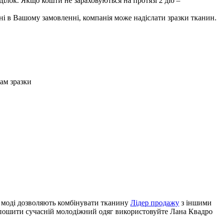
лок. Якщо кошти не зараховуються на протязі 2 діб –
і в Вашому замовленні, компанія може надіслати зразки тканин.
Вам зразки
и моді дозволяють комбінувати тканину
Лідер продажу
з іншими
е пошити сучасній молодіжний одяг використовуйте Лана Квадро