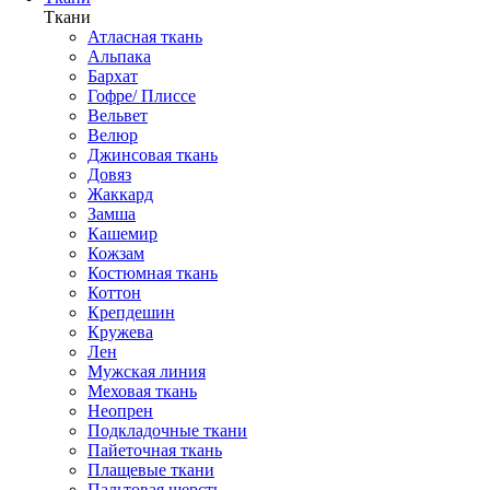
Ткани
Атласная ткань
Альпака
Бархат
Гофре/ Плиссе
Вельвет
Велюр
Джинсовая ткань
Довяз
Жаккард
Замша
Кашемир
Кожзам
Костюмная ткань
Коттон
Крепдешин
Кружева
Лен
Мужская линия
Меховая ткань
Неопрен
Подкладочные ткани
Пайеточная ткань
Плащевые ткани
Пальтовая шерсть