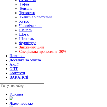
Тафта
Тенсель
Трикотаж
Тканина з паєтками
Хутро
Чоловіча лінія
Шанель
Шовк
Штапель
Фурнітура
Зниження ціни
Спеціальна пропозиція -30%
Новинки
Доставка та оплата
Акції
ОПТ
Контакти
ВАКАНСІЇ
Головна
Лідер продажу