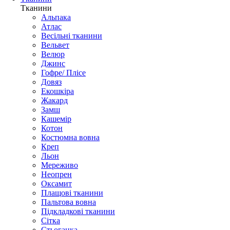
Тканини
Альпака
Атлас
Весільні тканини
Вельвет
Велюр
Джинс
Гофре/ Плісе
Довяз
Екошкіра
Жакард
Замш
Кашемір
Котон
Костюмна вовна
Креп
Льон
Мереживо
Неопрен
Оксамит
Плащові тканини
Пальтова вовна
Підкладкові тканини
Сітка
Стьоганка