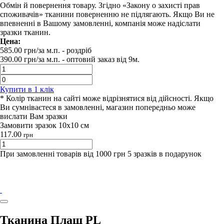
Обмін й повернення товару. Згідно «Закону о захисті прав
споживачів» тканини поверненню не підлягають. Якщо Ви не
впевненні в Вашому замовленні, компанія може надіслати
зразки тканин.
Цена:
585.00
грн/за м.п.
- роздрiб
390.00
грн/за м.п. -
оптовий заказ вiд 9м.
Купити в 1 клiк
* Колір тканин на сайті може відрізнятися від дійсності. Якщо
Ви сумніваєтеся в замовленні, магазин попередньо може
вислати Вам зразки
Замовити зразок 10х10 см
117.00
грн
При замовленні товарів від 1000 грн 5 зразків в подарунок
Тканина Плащ PL