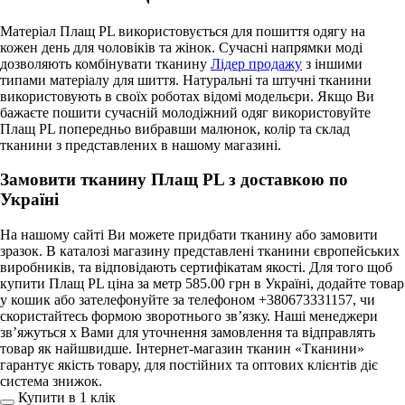
Матеріал Плащ PL використовується для пошиття одягу на
кожен день для чоловіків та жінок. Сучасні напрямки моді
дозволяють комбінувати тканину
Лідер продажу
з іншими
типами матеріалу для шиття. Натуральні та штучні тканини
використовують в своїх роботах відомі модельєри. Якщо Ви
бажаєте пошити сучасній молодіжний одяг використовуйте
Плащ PL попередньо вибравши малюнок, колір та склад
тканини з представлених в нашому магазині.
Замовити тканину Плащ PL з доставкою по
Україні
На нашому сайті Ви можете придбати тканину або замовити
зразок. В каталозі магазину представлені тканини європейських
виробників, та відповідають сертифікатам якості. Для того щоб
купити Плащ PL ціна за метр 585.00 грн в Україні, додайте товар
у кошик або зателефонуйте за телефоном +380673331157, чи
скористайтесь формою зворотнього зв’язку. Наші менеджери
зв’яжуться х Вами для уточнення замовлення та відправлять
товар як найшвидше. Інтернет-магазин тканин «Тканини»
гарантує якість товару, для постійних та оптових клієнтів діє
система знижок.
Купити в 1 клiк