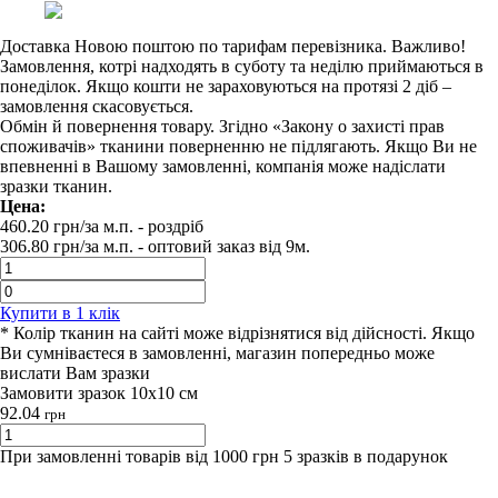
Доставка Новою поштою по тарифам перевізника. Важливо!
Замовлення, котрі надходять в суботу та неділю приймаються в
понеділок. Якщо кошти не зараховуються на протязі 2 діб –
замовлення скасовується.
Обмін й повернення товару. Згідно «Закону о захисті прав
споживачів» тканини поверненню не підлягають. Якщо Ви не
впевненні в Вашому замовленні, компанія може надіслати
зразки тканин.
Цена:
460.20
грн/за м.п.
- роздрiб
306.80
грн/за м.п. -
оптовий заказ вiд 9м.
Купити в 1 клiк
* Колір тканин на сайті може відрізнятися від дійсності. Якщо
Ви сумніваєтеся в замовленні, магазин попередньо може
вислати Вам зразки
Замовити зразок 10х10 см
92.04
грн
При замовленні товарів від 1000 грн 5 зразків в подарунок