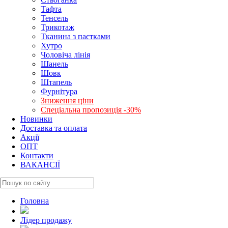
Тафта
Тенсель
Трикотаж
Тканина з паєтками
Хутро
Чоловіча лінія
Шанель
Шовк
Штапель
Фурнітура
Зниження ціни
Спеціальна пропозиція -30%
Новинки
Доставка та оплата
Акції
ОПТ
Контакти
ВАКАНСІЇ
Головна
Лідер продажу