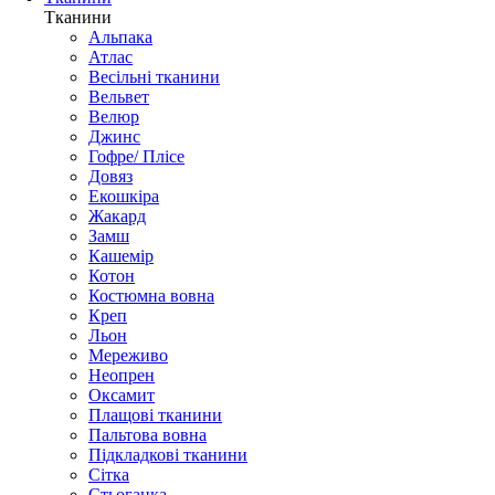
Тканини
Альпака
Атлас
Весільні тканини
Вельвет
Велюр
Джинс
Гофре/ Плісе
Довяз
Екошкіра
Жакард
Замш
Кашемір
Котон
Костюмна вовна
Креп
Льон
Мереживо
Неопрен
Оксамит
Плащові тканини
Пальтова вовна
Підкладкові тканини
Сітка
Стьоганка