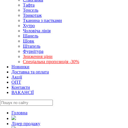
Тафта
Тенсель
Трикотаж
Тканина з паєтками
Хутро
Чоловіча лінія
Шанель
Шовк
Штапель
Фурнітура
Зниження ціни
Спеціальна пропозиція -30%
Новинки
Доставка та оплата
Акції
ОПТ
Контакти
ВАКАНСІЇ
Головна
Лідер продажу