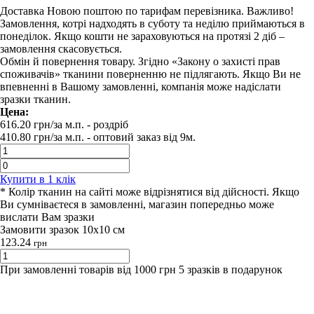
Доставка Новою поштою по тарифам перевізника. Важливо!
Замовлення, котрі надходять в суботу та неділю приймаються в
понеділок. Якщо кошти не зараховуються на протязі 2 діб –
замовлення скасовується.
Обмін й повернення товару. Згідно «Закону о захисті прав
споживачів» тканини поверненню не підлягають. Якщо Ви не
впевненні в Вашому замовленні, компанія може надіслати
зразки тканин.
Цена:
616.20
грн/за м.п.
- роздрiб
410.80
грн/за м.п. -
оптовий заказ вiд 9м.
Купити в 1 клiк
* Колір тканин на сайті може відрізнятися від дійсності. Якщо
Ви сумніваєтеся в замовленні, магазин попередньо може
вислати Вам зразки
Замовити зразок 10х10 см
123.24
грн
При замовленні товарів від 1000 грн 5 зразків в подарунок