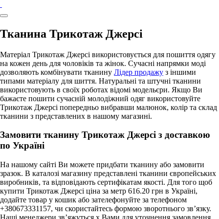
Тканина Трикотаж Джерсі
Матеріал Трикотаж Джерсі використовується для пошиття одягу
на кожен день для чоловіків та жінок. Сучасні напрямки моді
дозволяють комбінувати тканину
Лідер продажу
з іншими
типами матеріалу для шиття. Натуральні та штучні тканини
використовують в своїх роботах відомі модельєри. Якщо Ви
бажаєте пошити сучасній молодіжний одяг використовуйте
Трикотаж Джерсі попередньо вибравши малюнок, колір та склад
тканини з представлених в нашому магазині.
Замовити тканину Трикотаж Джерсі з доставкою
по Україні
На нашому сайті Ви можете придбати тканину або замовити
зразок. В каталозі магазину представлені тканини європейських
виробників, та відповідають сертифікатам якості. Для того щоб
купити Трикотаж Джерсі ціна за метр 616.20 грн в Україні,
додайте товар у кошик або зателефонуйте за телефоном
+380673331157, чи скористайтесь формою зворотнього зв’язку.
Наші менеджери зв’яжуться х Вами для уточнення замовлення