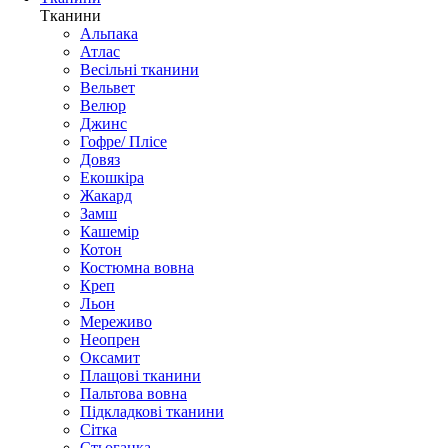
Тканини
Альпака
Атлас
Весільні тканини
Вельвет
Велюр
Джинс
Гофре/ Плісе
Довяз
Екошкіра
Жакард
Замш
Кашемір
Котон
Костюмна вовна
Креп
Льон
Мереживо
Неопрен
Оксамит
Плащові тканини
Пальтова вовна
Підкладкові тканини
Сітка
Стьоганка