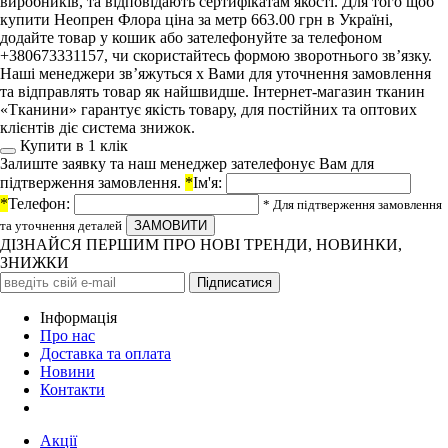
виробників, та відповідають сертифікатам якості. Для того щоб
купити Неопрен Флора ціна за метр 663.00 грн в Україні,
додайте товар у кошик або зателефонуйте за телефоном
+380673331157, чи скористайтесь формою зворотнього зв’язку.
Наші менеджери зв’яжуться х Вами для уточнення замовлення
та відправлять товар як найшвидше. Інтернет-магазин тканин
«Тканини» гарантує якість товару, для постійних та оптових
клієнтів діє система знижок.
Купити в 1 клiк
Залиште заявку та наш менеджер зателефонує Вам для
підтверження замовлення.
*
Ім'я:
*
Телефон:
* Для підтверження замовлення
та уточнення деталей
ДІЗНАЙСЯ ПЕРШИМ ПРО НОВІ ТРЕНДИ, НОВИНКИ,
ЗНИЖКИ
Iнформація
Про нас
Доставка та оплата
Новини
Контакти
Акції