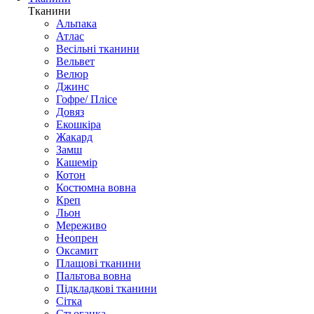
Тканини
Альпака
Атлас
Весільні тканини
Вельвет
Велюр
Джинс
Гофре/ Плісе
Довяз
Екошкіра
Жакард
Замш
Кашемір
Котон
Костюмна вовна
Креп
Льон
Мереживо
Неопрен
Оксамит
Плащові тканини
Пальтова вовна
Підкладкові тканини
Сітка
Стьоганка