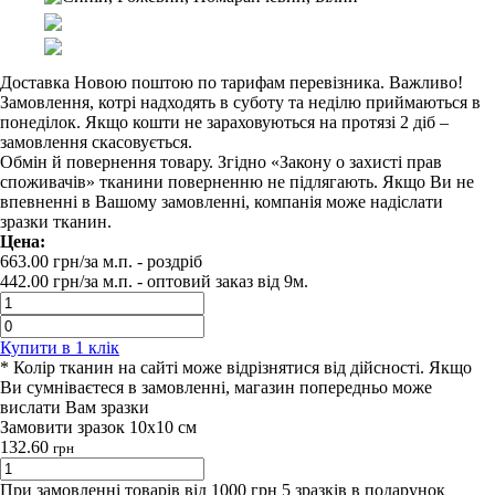
Доставка Новою поштою по тарифам перевізника. Важливо!
Замовлення, котрі надходять в суботу та неділю приймаються в
понеділок. Якщо кошти не зараховуються на протязі 2 діб –
замовлення скасовується.
Обмін й повернення товару. Згідно «Закону о захисті прав
споживачів» тканини поверненню не підлягають. Якщо Ви не
впевненні в Вашому замовленні, компанія може надіслати
зразки тканин.
Цена:
663.00
грн/за м.п.
- роздрiб
442.00
грн/за м.п. -
оптовий заказ вiд 9м.
Купити в 1 клiк
* Колір тканин на сайті може відрізнятися від дійсності. Якщо
Ви сумніваєтеся в замовленні, магазин попередньо може
вислати Вам зразки
Замовити зразок 10х10 см
132.60
грн
При замовленні товарів від 1000 грн 5 зразків в подарунок