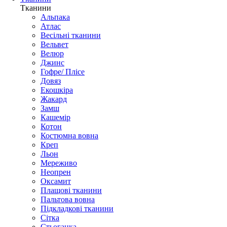
Тканини
Альпака
Атлас
Весільні тканини
Вельвет
Велюр
Джинс
Гофре/ Плісе
Довяз
Екошкіра
Жакард
Замш
Кашемір
Котон
Костюмна вовна
Креп
Льон
Мереживо
Неопрен
Оксамит
Плащові тканини
Пальтова вовна
Підкладкові тканини
Сітка
Стьоганка