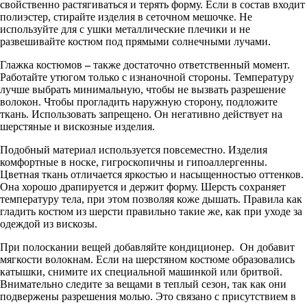
свойственно растягиваться и терять форму. Если в состав входит
полиэстер, стирайте изделия в сеточном мешочке. Не
используйте для с ушки металлические плечики и не
развешивайте костюм под прямыми солнечными лучами.
Глажка костюмов
–
также достаточно ответственный момент.
Работайте утюгом только с изнаночной стороны. Температуру
лучше выбрать минимальную, чтобы не вызвать разрешение
волокон. Чтобы прогладить наружную сторону, подложите
ткань. Использовать запрещено. Он негативно действует на
шерстяные и вискозные изделия.
Подобный материал используется повсеместно. Изделия
комфортные в носке, гигроскопичны и гипоаллергенны.
Цветная ткань отличается яркостью и насыщенностью оттенков.
Она хорошо драпируется и держит форму. Шерсть сохраняет
температуру тела, при этом позволяя коже дышать. Правила как
гладить костюм
из шерсти правильно такие же, как при уходе за
одеждой из вискозы.
При полоскании вещей добавляйте кондиционер. Он добавит
мягкости волокнам. Если на шерстяном костюме образовались
катышки, снимите их специальной машинкой или бритвой.
Внимательно следите за вещами в теплый сезон, так как они
подвержены разрешения молью. Это связано с присутствием в