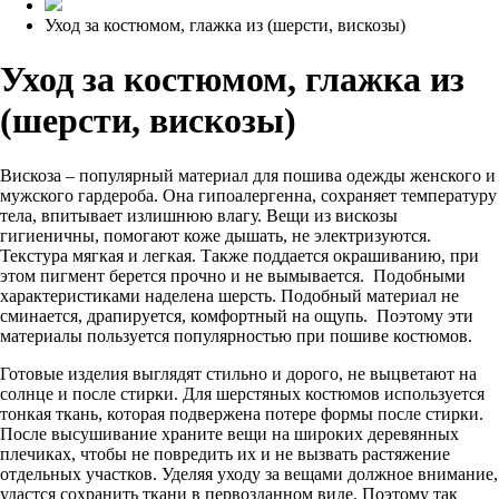
Уход за костюмом, глажка из (шерсти, вискозы)
Уход за костюмом, глажка из
(шерсти, вискозы)
Вискоза – популярный материал для пошива одежды женского и
мужского гардероба. Она гипоалергенна, сохраняет температуру
тела, впитывает излишнюю влагу. Вещи из вискозы
гигиеничны, помогают коже дышать, не электризуются.
Текстура мягкая и легкая. Также поддается окрашиванию, при
этом пигмент берется прочно и не вымывается. Подобными
характеристиками наделена шерсть. Подобный материал не
сминается, драпируется, комфортный на ощупь. Поэтому эти
материалы пользуется популярностью при пошиве костюмов.
Готовые изделия выглядят стильно и дорого, не выцветают на
солнце и после стирки. Для шерстяных костюмов используется
тонкая ткань, которая подвержена потере формы после стирки.
После высушивание храните вещи на широких деревянных
плечиках, чтобы не повредить их и не вызвать растяжение
отдельных участков. Уделяя уходу за вещами должное внимание,
удастся сохранить ткани в первозданном виде. Поэтому так