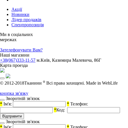
Акції
Новинки
Лідер продажів
Спецпропозиція
Ми в соціальних
мережах
Зателефонувати Вам?
Наші магазини
+38(067)333-11-57
м.Київ, Казимира Малевича, 86Г
Карта проезда
®
© 2012-2018Тканини
Всі права захищені.
Made in WebLife
кнопка зв'язку
Зворотній зв'язок
*
Ім'я:
*
Телефон:
*
Код:
Зворотній зв'язок
*
Ім'я:
*
Телефон: