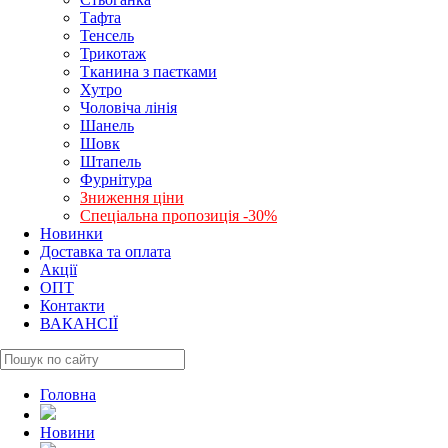
Тафта
Тенсель
Трикотаж
Тканина з паєтками
Хутро
Чоловіча лінія
Шанель
Шовк
Штапель
Фурнітура
Зниження ціни
Спеціальна пропозиція -30%
Новинки
Доставка та оплата
Акції
ОПТ
Контакти
ВАКАНСІЇ
Головна
Новини