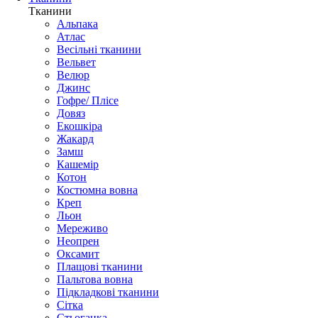
Тканини
Альпака
Атлас
Весільні тканини
Вельвет
Велюр
Джинс
Гофре/ Плісе
Довяз
Екошкіра
Жакард
Замш
Кашемір
Котон
Костюмна вовна
Креп
Льон
Мереживо
Неопрен
Оксамит
Плащові тканини
Пальтова вовна
Підкладкові тканини
Сітка
Стьоганка