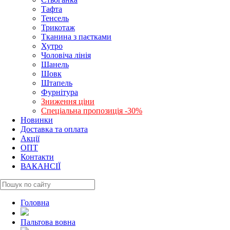
Тафта
Тенсель
Трикотаж
Тканина з паєтками
Хутро
Чоловіча лінія
Шанель
Шовк
Штапель
Фурнітура
Зниження ціни
Спеціальна пропозиція -30%
Новинки
Доставка та оплата
Акції
ОПТ
Контакти
ВАКАНСІЇ
Головна
Пальтова вовна