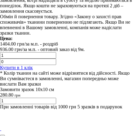
Замовлення, котрі надходять в суботу та неділю приймаються в
понеділок. Якщо кошти не зараховуються на протязі 2 діб –
замовлення скасовується.
Обмін й повернення товару. Згідно «Закону о захисті прав
споживачів» тканини поверненню не підлягають. Якщо Ви не
впевненні в Вашому замовленні, компанія може надіслати
зразки тканин.
Цена:
1404.00
грн/за м.п.
- роздрiб
936.00
грн/за м.п. -
оптовий заказ вiд 9м.
Купити в 1 клiк
* Колір тканин на сайті може відрізнятися від дійсності. Якщо
Ви сумніваєтеся в замовленні, магазин попередньо може
вислати Вам зразки
Замовити зразок 10х10 см
280.80
грн
При замовленні товарів від 1000 грн 5 зразків в подарунок