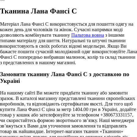
Тканина Лана Фансі С
Матеріал Лана Фансі С використовується для пошиття одягу на
кожен день для чоловіків та жінок. Сучасні напрямки моді
дозволяють комбінувати тканину
Пальтова вовна
з іншими
типами матеріалу для шиття. Натуральні та штучні тканини
використовують в своїх роботах відомі модельєри. Якщо Ви
бажаєте пошити сучасній молодіжний одяг використовуйте Лана
Фансі С попередньо вибравши малюнок, колір та склад тканини
з представлених в нашому магазині.
Замовити тканину Лана Фансі С з доставкою по
Україні
На нашому сайті Ви можете придбати тканину або замовити
зразок. В каталозі магазину представлені тканини європейських
виробників, та відповідають сертифікатам якості. Для того щоб
купити Лана Фансі С ціна за метр 1404.00 грн в Україні, додайте
товар у кошик або зателефонуйте за телефоном +380673331157,
чи скористайтесь формою зворотнього зв’язку. Наші менеджери
зв’яжуться х Вами для уточнення замовлення та відправлять
товар як найшвидше. Інтернет-магазин тканин «Тканини»
гарантує якість товару, для постійних та оптових клієнтів діє