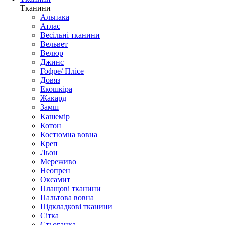
Тканини
Альпака
Атлас
Весільні тканини
Вельвет
Велюр
Джинс
Гофре/ Плісе
Довяз
Екошкіра
Жакард
Замш
Кашемір
Котон
Костюмна вовна
Креп
Льон
Мереживо
Неопрен
Оксамит
Плащові тканини
Пальтова вовна
Підкладкові тканини
Сітка
Стьоганка