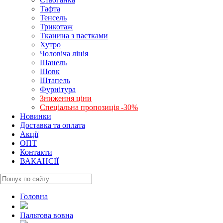
Тафта
Тенсель
Трикотаж
Тканина з паєтками
Хутро
Чоловіча лінія
Шанель
Шовк
Штапель
Фурнітура
Зниження ціни
Спеціальна пропозиція -30%
Новинки
Доставка та оплата
Акції
ОПТ
Контакти
ВАКАНСІЇ
Головна
Пальтова вовна