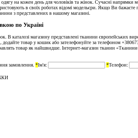
одягу на кожен день для чоловіків та жінок. Сучасні напрямки 
ористовують в своїх роботах відомі модельєри. Якщо Ви бажаєте
анини з представлених в нашому магазині.
вкою по Україні
к. В каталозі магазину представлені тканини європейських вироб
і, додайте товар у кошик або зателефонуйте за телефоном +38067
авлять товар як найшвидше. Інтернет-магазин тканин «Тканини» г
ення замовлення.
*
Ім'я:
*
Телефон:
ЖКИ