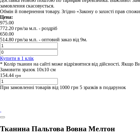
Доставка Новою поштою по тарифам перевізника. Важливо! Замовл
замовлення скасовується.
Обмін й повернення товару. Згідно «Закону о захисті прав спож
Цена:
975.00
772.20
грн/за м.п.
- роздрiб
650.00
514.80
грн/за м.п. -
оптовий заказ вiд 9м.
Купити в 1 клiк
* Колір тканин на сайті може відрізнятися від дійсності. Якщо 
Замовити зразок 10х10 см
154.44
грн
При замовленні товарів від 1000 грн 5 зразків в подарунок
Тканина Пальтова Вовна Мелтон