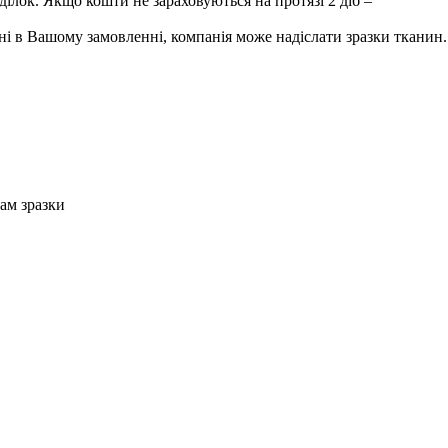
лок. Якщо кошти не зараховуються на протязі 2 діб –
і в Вашому замовленні, компанія може надіслати зразки тканин.
Вам зразки