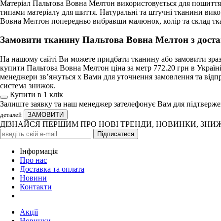
Матеріал Пальтова Вовна Мелтон використовується для пошиття 
типами матеріалу для шиття. Натуральні та штучні тканини вик
Вовна Мелтон попередньо вибравши малюнок, колір та склад тк
Замовити тканину Пальтова Вовна Мелтон з доста
На нашому сайті Ви можете придбати тканину або замовити зразо
купити Пальтова Вовна Мелтон ціна за метр 772.20 грн в Україн
менеджери зв’яжуться х Вами для уточнення замовлення та відпр
система знижок.
Купити в 1 клiк
Залиште заявку та наш менеджер зателефонує Вам для підтверж
деталей
ДІЗНАЙСЯ ПЕРШИМ ПРО НОВІ ТРЕНДИ, НОВИНКИ, ЗНИ
Iнформація
Про нас
Доставка та оплата
Новини
Контакти
Акції
Новинки