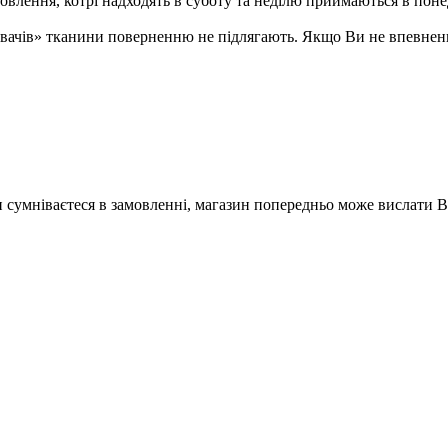
ення, котрі надходять в суботу та неділю приймаються в понеді
ивачів» тканини поверненню не підлягають. Якщо Ви не впевненн
Ви сумніваєтеся в замовленні, магазин попередньо може вислати 