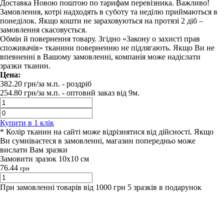
Доставка Новою поштою по тарифам перевізника. Важливо!
Замовлення, котрі надходять в суботу та неділю приймаються в
понеділок. Якщо кошти не зараховуються на протязі 2 діб –
замовлення скасовується.
Обмін й повернення товару. Згідно «Закону о захисті прав
споживачів» тканини поверненню не підлягають. Якщо Ви не
впевненні в Вашому замовленні, компанія може надіслати
зразки тканин.
Цена:
382.20
грн/за м.п.
- роздрiб
254.80
грн/за м.п. -
оптовий заказ вiд 9м.
Купити в 1 клiк
* Колір тканин на сайті може відрізнятися від дійсності. Якщо
Ви сумніваєтеся в замовленні, магазин попередньо може
вислати Вам зразки
Замовити зразок 10х10 см
76.44
грн
При замовленні товарів від 1000 грн 5 зразків в подарунок