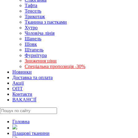
Тафта
Тенсель
Трикотаж
Тканина з паєтками
Хутро
Чоловіча лінія
Шанель
Шовк
Штапель
Фурнітура
Зниження ціни
Спеціальна пропозиція -30%
Новинки
Доставка та оплата
Акції
ОПТ
Контакти
ВАКАНСІЇ
Головна
Плащові тканини