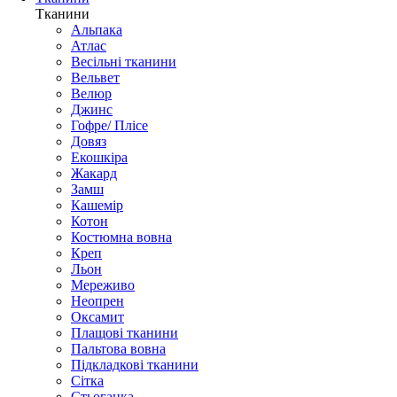
Тканини
Альпака
Атлас
Весільні тканини
Вельвет
Велюр
Джинс
Гофре/ Плісе
Довяз
Екошкіра
Жакард
Замш
Кашемір
Котон
Костюмна вовна
Креп
Льон
Мереживо
Неопрен
Оксамит
Плащові тканини
Пальтова вовна
Підкладкові тканини
Сітка
Стьоганка