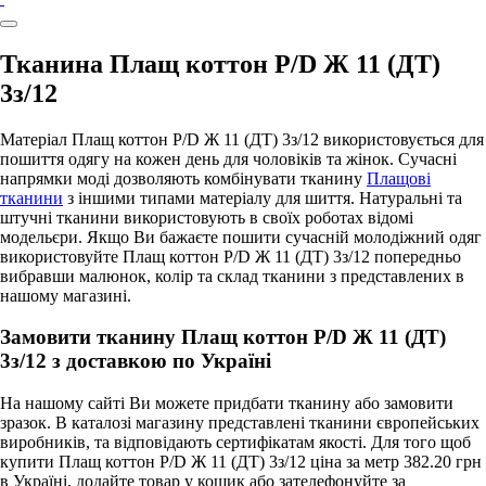
Тканина Плащ коттон P/D Ж 11 (ДТ)
3з/12
Матеріал Плащ коттон P/D Ж 11 (ДТ) 3з/12 використовується для
пошиття одягу на кожен день для чоловіків та жінок. Сучасні
напрямки моді дозволяють комбінувати тканину
Плащові
тканини
з іншими типами матеріалу для шиття. Натуральні та
штучні тканини використовують в своїх роботах відомі
модельєри. Якщо Ви бажаєте пошити сучасній молодіжний одяг
використовуйте Плащ коттон P/D Ж 11 (ДТ) 3з/12 попередньо
вибравши малюнок, колір та склад тканини з представлених в
нашому магазині.
Замовити тканину Плащ коттон P/D Ж 11 (ДТ)
3з/12 з доставкою по Україні
На нашому сайті Ви можете придбати тканину або замовити
зразок. В каталозі магазину представлені тканини європейських
виробників, та відповідають сертифікатам якості. Для того щоб
купити Плащ коттон P/D Ж 11 (ДТ) 3з/12 ціна за метр 382.20 грн
в Україні, додайте товар у кошик або зателефонуйте за