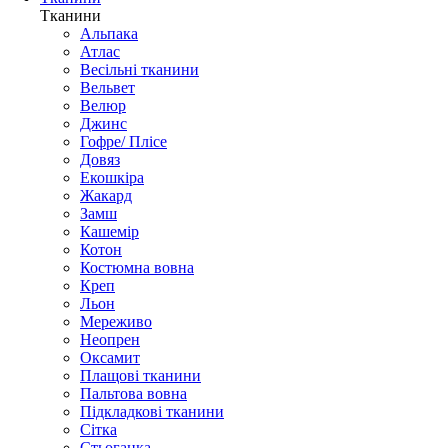
Тканини
Альпака
Атлас
Весільні тканини
Вельвет
Велюр
Джинс
Гофре/ Плісе
Довяз
Екошкіра
Жакард
Замш
Кашемір
Котон
Костюмна вовна
Креп
Льон
Мереживо
Неопрен
Оксамит
Плащові тканини
Пальтова вовна
Підкладкові тканини
Сітка
Стьоганка