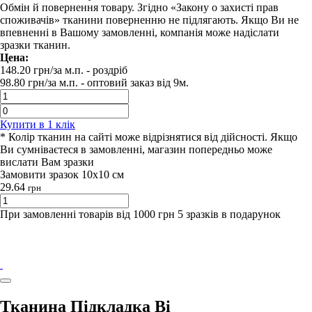
Обмін й повернення товару. Згідно «Закону о захисті прав
споживачів» тканини поверненню не підлягають. Якщо Ви не
впевненні в Вашому замовленні, компанія може надіслати
зразки тканин.
Цена:
148.20
грн/за м.п.
- роздрiб
98.80
грн/за м.п. -
оптовий заказ вiд 9м.
Купити в 1 клiк
* Колір тканин на сайті може відрізнятися від дійсності. Якщо
Ви сумніваєтеся в замовленні, магазин попередньо може
вислати Вам зразки
Замовити зразок 10х10 см
29.64
грн
При замовленні товарів від 1000 грн 5 зразків в подарунок
Тканина Підкладка Ві