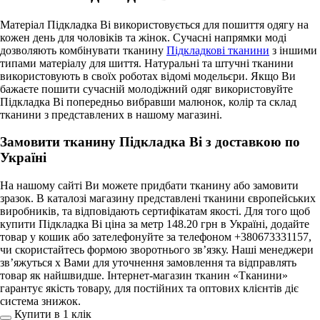
Матеріал Підкладка Ві використовується для пошиття одягу на
кожен день для чоловіків та жінок. Сучасні напрямки моді
дозволяють комбінувати тканину
Підкладкові тканини
з іншими
типами матеріалу для шиття. Натуральні та штучні тканини
використовують в своїх роботах відомі модельєри. Якщо Ви
бажаєте пошити сучасній молодіжний одяг використовуйте
Підкладка Ві попередньо вибравши малюнок, колір та склад
тканини з представлених в нашому магазині.
Замовити тканину Підкладка Ві з доставкою по
Україні
На нашому сайті Ви можете придбати тканину або замовити
зразок. В каталозі магазину представлені тканини європейських
виробників, та відповідають сертифікатам якості. Для того щоб
купити Підкладка Ві ціна за метр 148.20 грн в Україні, додайте
товар у кошик або зателефонуйте за телефоном +380673331157,
чи скористайтесь формою зворотнього зв’язку. Наші менеджери
зв’яжуться х Вами для уточнення замовлення та відправлять
товар як найшвидше. Інтернет-магазин тканин «Тканини»
гарантує якість товару, для постійних та оптових клієнтів діє
система знижок.
Купити в 1 клiк