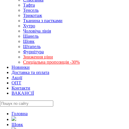
Тафта
Тенсель
Трикотаж
Тканина з паєтками
Хутро
Чоловіча лінія
Шанель
Шовк
Штапель
Фурнітура
Зниження ціни
Спеціальна пропозиція -30%
Новинки
Доставка та оплата
Акції
ОПТ
Контакти
ВАКАНСІЇ
Головна
Шовк