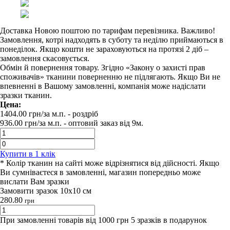
Доставка Новою поштою по тарифам перевізника. Важливо!
Замовлення, котрі надходять в суботу та неділю приймаються в
понеділок. Якщо кошти не зараховуються на протязі 2 діб –
замовлення скасовується.
Обмін й повернення товару. Згідно «Закону о захисті прав
споживачів» тканини поверненню не підлягають. Якщо Ви не
впевненні в Вашому замовленні, компанія може надіслати
зразки тканин.
Цена:
1404.00
грн/за м.п.
- роздрiб
936.00
грн/за м.п. -
оптовий заказ вiд 9м.
Купити в 1 клiк
* Колір тканин на сайті може відрізнятися від дійсності. Якщо
Ви сумніваєтеся в замовленні, магазин попередньо може
вислати Вам зразки
Замовити зразок 10х10 см
280.80
грн
При замовленні товарів від 1000 грн 5 зразків в подарунок