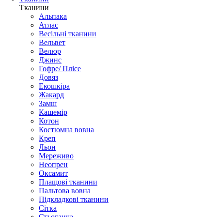
Тканини
Альпака
Атлас
Весільні тканини
Вельвет
Велюр
Джинс
Гофре/ Плісе
Довяз
Екошкіра
Жакард
Замш
Кашемір
Котон
Костюмна вовна
Креп
Льон
Мереживо
Неопрен
Оксамит
Плащові тканини
Пальтова вовна
Підкладкові тканини
Сітка
Стьоганка