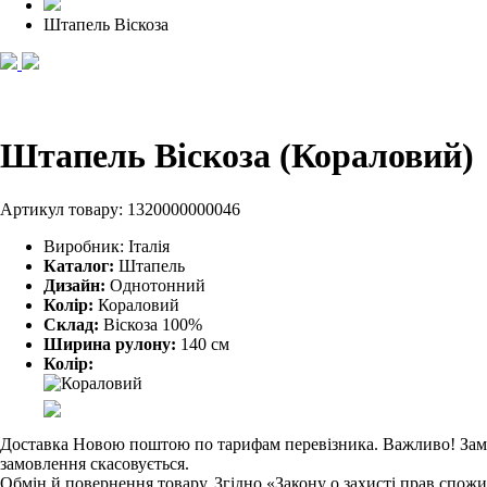
Штапель Віскоза
Штапель Віскоза (Кораловий)
Артикул товару:
1320000000046
Виробник:
Італія
Каталог:
Штапель
Дизайн:
Однотонний
Колір:
Кораловий
Склад:
Віскоза 100%
Ширина рулону:
140 см
Колір:
Доставка Новою поштою по тарифам перевізника. Важливо! Замовл
замовлення скасовується.
Обмін й повернення товару. Згідно «Закону о захисті прав спож