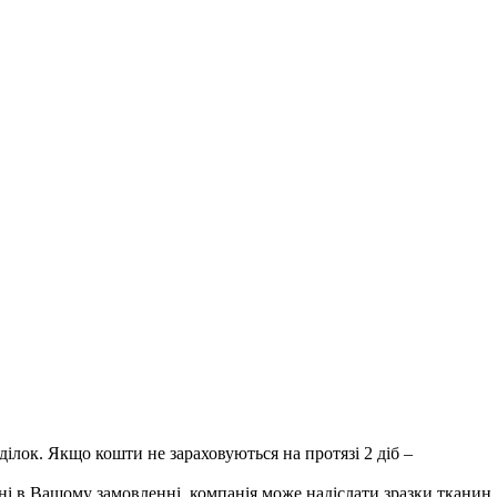
лок. Якщо кошти не зараховуються на протязі 2 діб –
і в Вашому замовленні, компанія може надіслати зразки тканин.