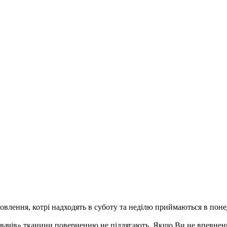
ення, котрі надходять в суботу та неділю приймаються в понеді
ивачів» тканини поверненню не підлягають. Якщо Ви не впевненн