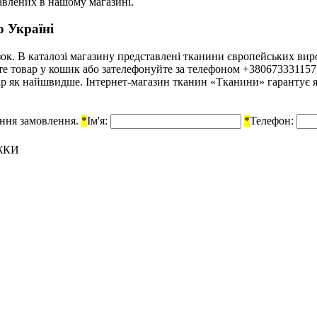
авлених в нашому магазині.
 Україні
к. В каталозі магазину представлені тканини європейських вироб
айте товар у кошик або зателефонуйте за телефоном +38067333115
р як найшвидше. Інтернет-магазин тканин «Тканини» гарантує які
ення замовлення.
*
Ім'я:
*
Телефон:
ЖКИ