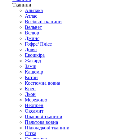
Тканини
Альпака
Атлас
Весільні тканини
Вельвет
Велюр
Джинс
Гофре/ Плісе
Довяз
Екошкіра
Жакард
Замш
Кашемір
Котон
Костюмна вовна
Креп
Льон
Мереживо
Неопрен
Оксамит
Плащові тканини
Пальтова вовна
Підкладкові тканини
Сітка
Стьоганка