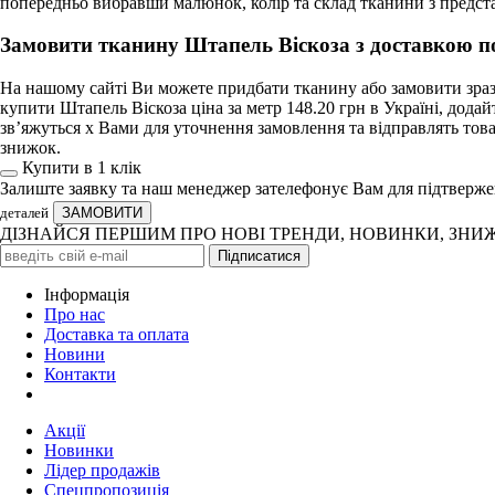
попередньо вибравши малюнок, колір та склад тканини з предст
Замовити тканину Штапель Віскоза з доставкою по
На нашому сайті Ви можете придбати тканину або замовити зразо
купити Штапель Віскоза ціна за метр 148.20 грн в Україні, дод
зв’яжуться х Вами для уточнення замовлення та відправлять това
знижок.
Купити в 1 клiк
Залиште заявку та наш менеджер зателефонує Вам для підтверж
деталей
ДІЗНАЙСЯ ПЕРШИМ ПРО НОВІ ТРЕНДИ, НОВИНКИ, ЗНИ
Iнформація
Про нас
Доставка та оплата
Новини
Контакти
Акції
Новинки
Лідер продажів
Спецпропозиція