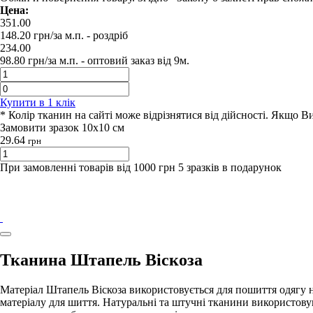
Цена:
351.00
148.20
грн/за м.п.
- роздрiб
234.00
98.80
грн/за м.п. -
оптовий заказ вiд 9м.
Купити в 1 клiк
* Колір тканин на сайті може відрізнятися від дійсності. Якщо 
Замовити зразок 10х10 см
29.64
грн
При замовленні товарів від 1000 грн 5 зразків в подарунок
Тканина Штапель Віскоза
Матеріал Штапель Віскоза використовується для пошиття одягу н
матеріалу для шиття. Натуральні та штучні тканини використов