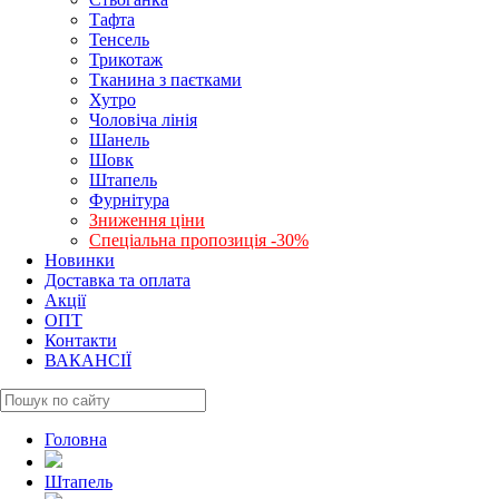
Тафта
Тенсель
Трикотаж
Тканина з паєтками
Хутро
Чоловіча лінія
Шанель
Шовк
Штапель
Фурнітура
Зниження ціни
Спеціальна пропозиція -30%
Новинки
Доставка та оплата
Акції
ОПТ
Контакти
ВАКАНСІЇ
Головна
Штапель