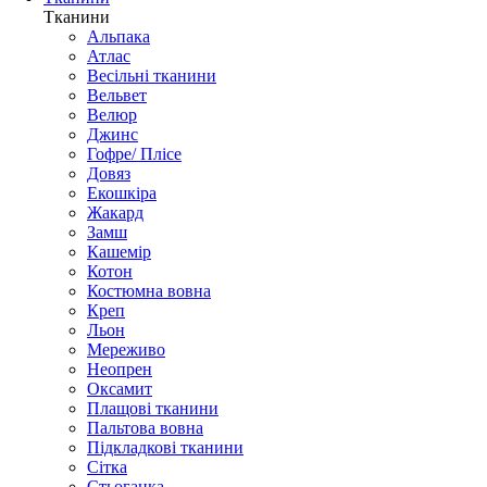
Тканини
Альпака
Атлас
Весільні тканини
Вельвет
Велюр
Джинс
Гофре/ Плісе
Довяз
Екошкіра
Жакард
Замш
Кашемір
Котон
Костюмна вовна
Креп
Льон
Мереживо
Неопрен
Оксамит
Плащові тканини
Пальтова вовна
Підкладкові тканини
Сітка
Стьоганка