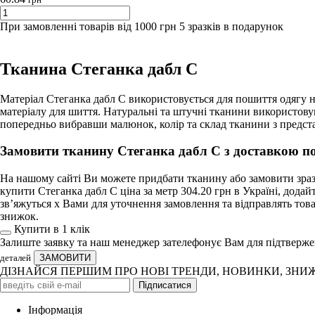
При замовленні товарів від 1000 грн 5 зразків в подарунок
Тканина Стеганка дабл С
Матеріал Стеганка дабл С використовується для пошиття одягу н
матеріалу для шиття. Натуральні та штучні тканини використов
попередньо вибравши малюнок, колір та склад тканини з предст
Замовити тканину Стеганка дабл С з доставкою по
На нашому сайті Ви можете придбати тканину або замовити зразо
купити Стеганка дабл С ціна за метр 304.20 грн в Україні, дод
зв’яжуться х Вами для уточнення замовлення та відправлять това
знижок.
Купити в 1 клiк
Залиште заявку та наш менеджер зателефонує Вам для підтверж
деталей
ДІЗНАЙСЯ ПЕРШИМ ПРО НОВІ ТРЕНДИ, НОВИНКИ, ЗНИ
Iнформація