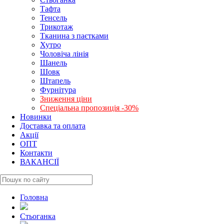
Тафта
Тенсель
Трикотаж
Тканина з паєтками
Хутро
Чоловіча лінія
Шанель
Шовк
Штапель
Фурнітура
Зниження ціни
Спеціальна пропозиція -30%
Новинки
Доставка та оплата
Акції
ОПТ
Контакти
ВАКАНСІЇ
Головна
Стьоганка