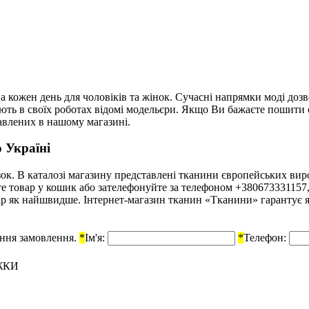
а кожен день для чоловіків та жінок. Сучасні напрямки моді до
ують в своїх роботах відомі модельєри. Якщо Ви бажаєте пошити
авлених в нашому магазині.
 Україні
к. В каталозі магазину представлені тканини європейських вироб
айте товар у кошик або зателефонуйте за телефоном +38067333115
р як найшвидше. Інтернет-магазин тканин «Тканини» гарантує які
ення замовлення.
*
Ім'я:
*
Телефон:
ЖКИ