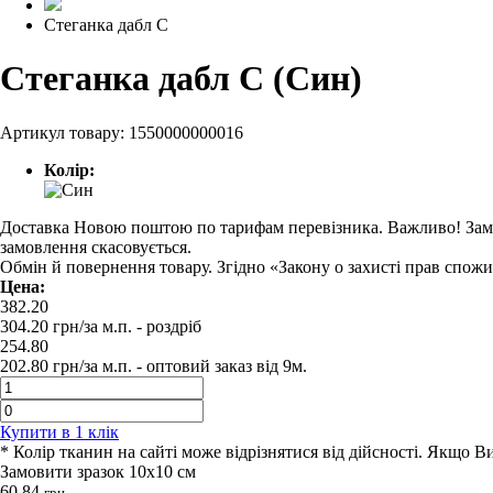
Стеганка дабл С
Стеганка дабл С (Син)
Артикул товару:
1550000000016
Колір:
Доставка Новою поштою по тарифам перевізника. Важливо! Замовл
замовлення скасовується.
Обмін й повернення товару. Згідно «Закону о захисті прав спож
Цена:
382.20
304.20
грн/за м.п.
- роздрiб
254.80
202.80
грн/за м.п. -
оптовий заказ вiд 9м.
Купити в 1 клiк
* Колір тканин на сайті може відрізнятися від дійсності. Якщо 
Замовити зразок 10х10 см
60.84
грн