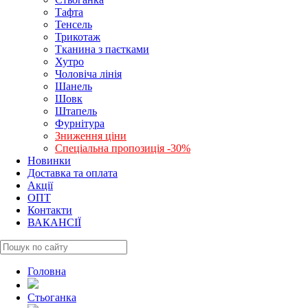
Тафта
Тенсель
Трикотаж
Тканина з паєтками
Хутро
Чоловіча лінія
Шанель
Шовк
Штапель
Фурнітура
Зниження ціни
Спеціальна пропозиція -30%
Новинки
Доставка та оплата
Акції
ОПТ
Контакти
ВАКАНСІЇ
Головна
Стьоганка