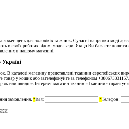
а кожен день для чоловіків та жінок. Сучасні напрямки моді до
ують в своїх роботах відомі модельєри. Якщо Ви бажаєте пошити
авлених в нашому магазині.
 Україні
к. В каталозі магазину представлені тканини європейських вироб
айте товар у кошик або зателефонуйте за телефоном +38067333115
р як найшвидше. Інтернет-магазин тканин «Тканини» гарантує які
ення замовлення.
*
Ім'я:
*
Телефон:
ЖКИ