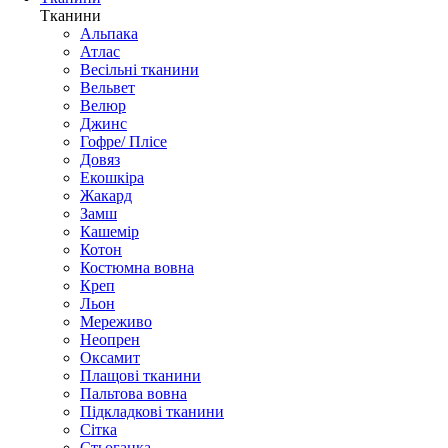
Тканини
Альпака
Атлас
Весільні тканини
Вельвет
Велюр
Джинс
Гофре/ Плісе
Довяз
Екошкіра
Жакард
Замш
Кашемір
Котон
Костюмна вовна
Креп
Льон
Мереживо
Неопрен
Оксамит
Плащові тканини
Пальтова вовна
Підкладкові тканини
Сітка
Стьоганка