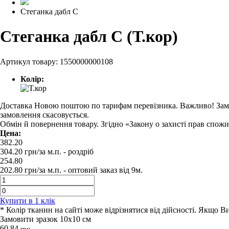
Стеганка дабл С
Стеганка дабл С (Т.кор)
Артикул товару:
1550000000108
Колір:
Доставка Новою поштою по тарифам перевізника. Важливо! Замовл
замовлення скасовується.
Обмін й повернення товару. Згідно «Закону о захисті прав спож
Цена:
382.20
304.20
грн/за м.п.
- роздрiб
254.80
202.80
грн/за м.п. -
оптовий заказ вiд 9м.
Купити в 1 клiк
* Колір тканин на сайті може відрізнятися від дійсності. Якщо 
Замовити зразок 10х10 см
60.84
грн