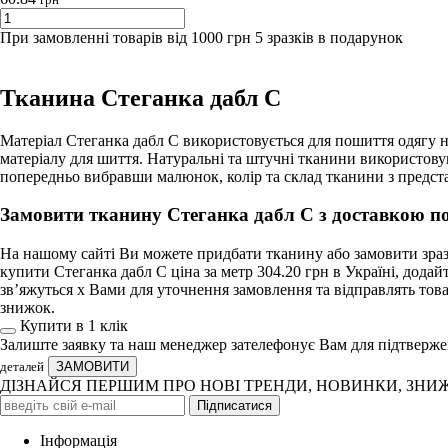
При замовленні товарів від 1000 грн 5 зразків в подарунок
Тканина Стеганка дабл С
Матеріал Стеганка дабл С використовується для пошиття одягу н
матеріалу для шиття. Натуральні та штучні тканини використов
попередньо вибравши малюнок, колір та склад тканини з предст
Замовити тканину Стеганка дабл С з доставкою по
На нашому сайті Ви можете придбати тканину або замовити зразо
купити Стеганка дабл С ціна за метр 304.20 грн в Україні, дод
зв’яжуться х Вами для уточнення замовлення та відправлять това
знижок.
Купити в 1 клiк
Залиште заявку та наш менеджер зателефонує Вам для підтверж
деталей
ДІЗНАЙСЯ ПЕРШИМ ПРО НОВІ ТРЕНДИ, НОВИНКИ, ЗНИ
Iнформація