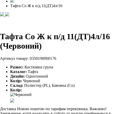
Тафта Со Ж к п/д 11(ДТ)4л/16
Тафта Со Ж к п/д 11(ДТ)4л/16
(Червоний)
Артикул товару:
0350190000176
Развес:
Костюмна група
Каталог:
Тафта
Дизайн:
Однотонний
Колір:
Червоний
Склад:
Поліестер (PL), Бавовна (Co)
Колір:
Доставка Новою поштою по тарифам перевізника. Важливо!
Замовлення, котрі надходять в суботу та неділю приймаються в