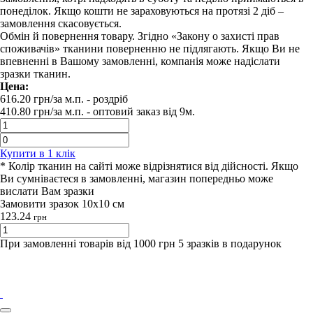
понеділок. Якщо кошти не зараховуються на протязі 2 діб –
замовлення скасовується.
Обмін й повернення товару. Згідно «Закону о захисті прав
споживачів» тканини поверненню не підлягають. Якщо Ви не
впевненні в Вашому замовленні, компанія може надіслати
зразки тканин.
Цена:
616.20
грн/за м.п.
- роздрiб
410.80
грн/за м.п. -
оптовий заказ вiд 9м.
Купити в 1 клiк
* Колір тканин на сайті може відрізнятися від дійсності. Якщо
Ви сумніваєтеся в замовленні, магазин попередньо може
вислати Вам зразки
Замовити зразок 10х10 см
123.24
грн
При замовленні товарів від 1000 грн 5 зразків в подарунок