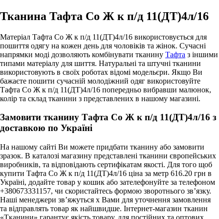
Тканина Тафта Со Ж к п/д 11(ДТ)4л/16
Матеріал Тафта Со Ж к п/д 11(ДТ)4л/16 використовується для
пошиття одягу на кожен день для чоловіків та жінок. Сучасні
напрямки моді дозволяють комбінувати тканину
Тафта
з іншими
типами матеріалу для шиття. Натуральні та штучні тканини
використовують в своїх роботах відомі модельєри. Якщо Ви
бажаєте пошити сучасній молодіжний одяг використовуйте
Тафта Со Ж к п/д 11(ДТ)4л/16 попередньо вибравши малюнок,
колір та склад тканини з представлених в нашому магазині.
Замовити тканину Тафта Со Ж к п/д 11(ДТ)4л/16 з
доставкою по Україні
На нашому сайті Ви можете придбати тканину або замовити
зразок. В каталозі магазину представлені тканини європейських
виробників, та відповідають сертифікатам якості. Для того щоб
купити Тафта Со Ж к п/д 11(ДТ)4л/16 ціна за метр 616.20 грн в
Україні, додайте товар у кошик або зателефонуйте за телефоном
+380673331157, чи скористайтесь формою зворотнього зв’язку.
Наші менеджери зв’яжуться х Вами для уточнення замовлення
та відправлять товар як найшвидше. Інтернет-магазин тканин
«Тканини» гарантує якість товару, для постійних та оптових