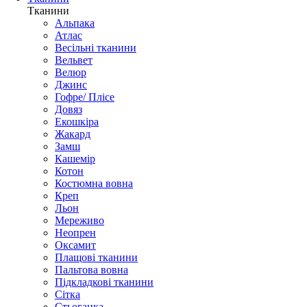
Тканини
Альпака
Атлас
Весільні тканини
Вельвет
Велюр
Джинс
Гофре/ Плісе
Довяз
Екошкіра
Жакард
Замш
Кашемір
Котон
Костюмна вовна
Креп
Льон
Мереживо
Неопрен
Оксамит
Плащові тканини
Пальтова вовна
Підкладкові тканини
Сітка
Стьоганка