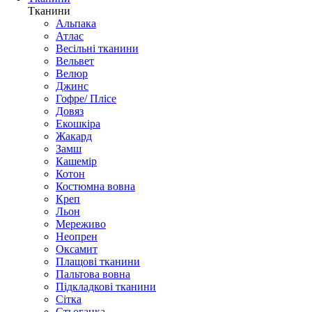
Тканини
Альпака
Атлас
Весільні тканини
Вельвет
Велюр
Джинс
Гофре/ Плісе
Довяз
Екошкіра
Жакард
Замш
Кашемір
Котон
Костюмна вовна
Креп
Льон
Мереживо
Неопрен
Оксамит
Плащові тканини
Пальтова вовна
Підкладкові тканини
Сітка
Стьоганка