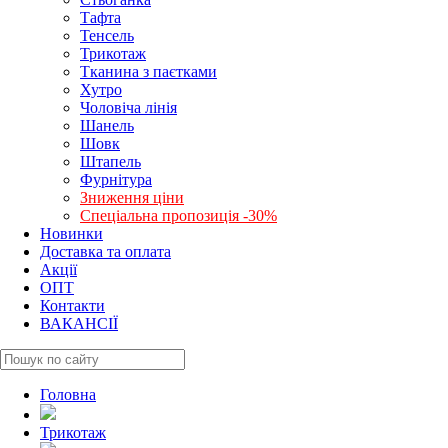
Тафта
Тенсель
Трикотаж
Тканина з паєтками
Хутро
Чоловіча лінія
Шанель
Шовк
Штапель
Фурнітура
Зниження ціни
Спеціальна пропозиція -30%
Новинки
Доставка та оплата
Акції
ОПТ
Контакти
ВАКАНСІЇ
Головна
Трикотаж