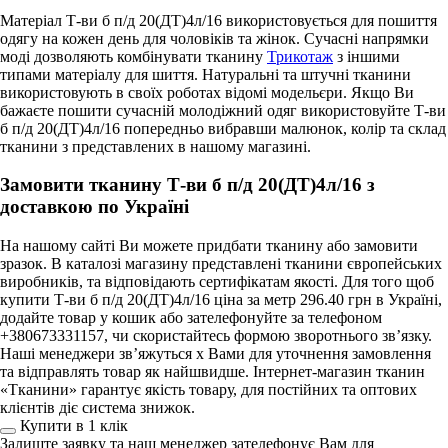
Матеріал Т-ви б п/д 20(ДТ)4л/16 використовується для пошиття
одягу на кожен день для чоловіків та жінок. Сучасні напрямки
моді дозволяють комбінувати тканину
Трикотаж
з іншими
типами матеріалу для шиття. Натуральні та штучні тканини
використовують в своїх роботах відомі модельєри. Якщо Ви
бажаєте пошити сучасній молодіжний одяг використовуйте Т-ви
б п/д 20(ДТ)4л/16 попередньо вибравши малюнок, колір та склад
тканини з представлених в нашому магазині.
Замовити тканину Т-ви б п/д 20(ДТ)4л/16 з
доставкою по Україні
На нашому сайті Ви можете придбати тканину або замовити
зразок. В каталозі магазину представлені тканини європейських
виробників, та відповідають сертифікатам якості. Для того щоб
купити Т-ви б п/д 20(ДТ)4л/16 ціна за метр 296.40 грн в Україні,
додайте товар у кошик або зателефонуйте за телефоном
+380673331157, чи скористайтесь формою зворотнього зв’язку.
Наші менеджери зв’яжуться х Вами для уточнення замовлення
та відправлять товар як найшвидше. Інтернет-магазин тканин
«Тканини» гарантує якість товару, для постійних та оптових
клієнтів діє система знижок.
Купити в 1 клiк
Залиште заявку та наш менеджер зателефонує Вам для