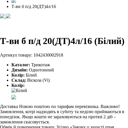
Т-ви б п/д 20(ДТ)4л/16
Т-ви б п/д 20(ДТ)4л/16 (Білий)
Артикул товару:
1042430002918
Каталог:
Трикотаж
Дизайн:
Однотонний
Колір:
Білий
Склад:
Віскоза (Vi)
Колір:
Доставка Новою поштою по тарифам перевізника. Важливо!
Замовлення, котрі надходять в суботу та неділю приймаються в
понеділок. Якщо кошти не зараховуються на протязі 2 діб –
замовлення скасовується.
Обмін й повернення товару. Згідно «Закону о захисті прав