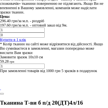
споживачів» тканини поверненню не підлягають. Якщо Ви не
впевненні в Вашому замовленні, компанія може надіслати
зразки тканин.
Цена:
296.40
грн/за м.п.
- роздрiб
197.60
грн/за м.п. -
оптовий заказ вiд 9м.
Купити в 1 клiк
* Колір тканин на сайті може відрізнятися від дійсності. Якщо
Ви сумніваєтеся в замовленні, магазин попередньо може
вислати Вам зразки
Замовити зразок 10х10 см
59.28
грн
При замовленні товарів від 1000 грн 5 зразків в подарунок
Тканина Т-ви б п/д 20(ДТ)4л/16