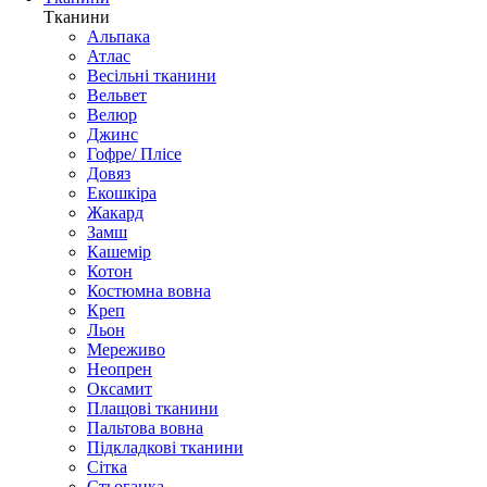
Тканини
Альпака
Атлас
Весільні тканини
Вельвет
Велюр
Джинс
Гофре/ Плісе
Довяз
Екошкіра
Жакард
Замш
Кашемір
Котон
Костюмна вовна
Креп
Льон
Мереживо
Неопрен
Оксамит
Плащові тканини
Пальтова вовна
Підкладкові тканини
Сітка
Стьоганка