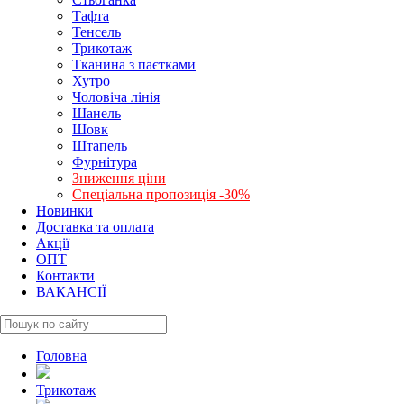
Тафта
Тенсель
Трикотаж
Тканина з паєтками
Хутро
Чоловіча лінія
Шанель
Шовк
Штапель
Фурнітура
Зниження ціни
Спеціальна пропозиція -30%
Новинки
Доставка та оплата
Акції
ОПТ
Контакти
ВАКАНСІЇ
Головна
Трикотаж