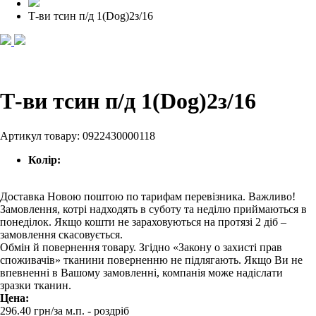
Т-ви тсин п/д 1(Dog)2з/16
Т-ви тсин п/д 1(Dog)2з/16
Артикул товару:
0922430000118
Колір:
Доставка Новою поштою по тарифам перевізника. Важливо!
Замовлення, котрі надходять в суботу та неділю приймаються в
понеділок. Якщо кошти не зараховуються на протязі 2 діб –
замовлення скасовується.
Обмін й повернення товару. Згідно «Закону о захисті прав
споживачів» тканини поверненню не підлягають. Якщо Ви не
впевненні в Вашому замовленні, компанія може надіслати
зразки тканин.
Цена:
296.40
грн/за м.п.
- роздрiб