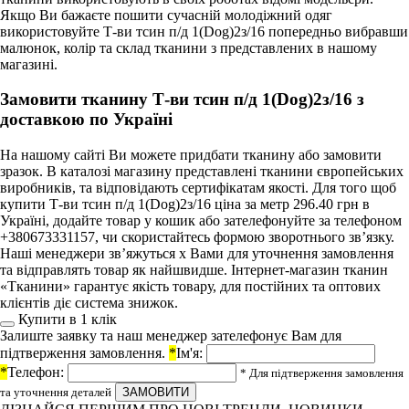
Якщо Ви бажаєте пошити сучасній молодіжний одяг
використовуйте Т-ви тсин п/д 1(Dog)2з/16 попередньо вибравши
малюнок, колір та склад тканини з представлених в нашому
магазині.
Замовити тканину Т-ви тсин п/д 1(Dog)2з/16 з
доставкою по Україні
На нашому сайті Ви можете придбати тканину або замовити
зразок. В каталозі магазину представлені тканини європейських
виробників, та відповідають сертифікатам якості. Для того щоб
купити Т-ви тсин п/д 1(Dog)2з/16 ціна за метр 296.40 грн в
Україні, додайте товар у кошик або зателефонуйте за телефоном
+380673331157, чи скористайтесь формою зворотнього зв’язку.
Наші менеджери зв’яжуться х Вами для уточнення замовлення
та відправлять товар як найшвидше. Інтернет-магазин тканин
«Тканини» гарантує якість товару, для постійних та оптових
клієнтів діє система знижок.
Купити в 1 клiк
Залиште заявку та наш менеджер зателефонує Вам для
підтверження замовлення.
*
Ім'я:
*
Телефон:
* Для підтверження замовлення
та уточнення деталей