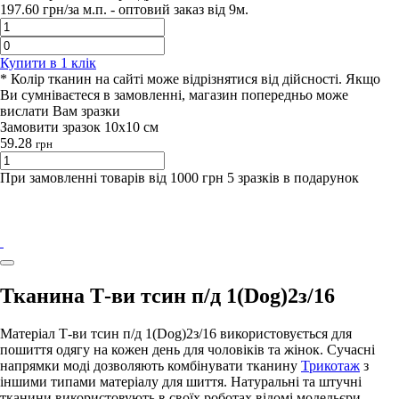
197.60
грн/за м.п. -
оптовий заказ вiд 9м.
Купити в 1 клiк
* Колір тканин на сайті може відрізнятися від дійсності. Якщо
Ви сумніваєтеся в замовленні, магазин попередньо може
вислати Вам зразки
Замовити зразок 10х10 см
59.28
грн
При замовленні товарів від 1000 грн 5 зразків в подарунок
Тканина Т-ви тсин п/д 1(Dog)2з/16
Матеріал Т-ви тсин п/д 1(Dog)2з/16 використовується для
пошиття одягу на кожен день для чоловіків та жінок. Сучасні
напрямки моді дозволяють комбінувати тканину
Трикотаж
з
іншими типами матеріалу для шиття. Натуральні та штучні
тканини використовують в своїх роботах відомі модельєри.