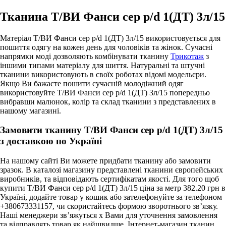
Тканина Т/ВИ Фанси сер p/d 1(ДТ) 3л/15
Матеріал Т/ВИ Фанси сер p/d 1(ДТ) 3л/15 використовується для
пошиття одягу на кожен день для чоловіків та жінок. Сучасні
напрямки моді дозволяють комбінувати тканину
Трикотаж
з
іншими типами матеріалу для шиття. Натуральні та штучні
тканини використовують в своїх роботах відомі модельєри.
Якщо Ви бажаєте пошити сучасній молодіжний одяг
використовуйте Т/ВИ Фанси сер p/d 1(ДТ) 3л/15 попередньо
вибравши малюнок, колір та склад тканини з представлених в
нашому магазині.
Замовити тканину Т/ВИ Фанси сер p/d 1(ДТ) 3л/15
з доставкою по Україні
На нашому сайті Ви можете придбати тканину або замовити
зразок. В каталозі магазину представлені тканини європейських
виробників, та відповідають сертифікатам якості. Для того щоб
купити Т/ВИ Фанси сер p/d 1(ДТ) 3л/15 ціна за метр 382.20 грн в
Україні, додайте товар у кошик або зателефонуйте за телефоном
+380673331157, чи скористайтесь формою зворотнього зв’язку.
Наші менеджери зв’яжуться х Вами для уточнення замовлення
та відправлять товар як найшвидше. Інтернет-магазин тканин