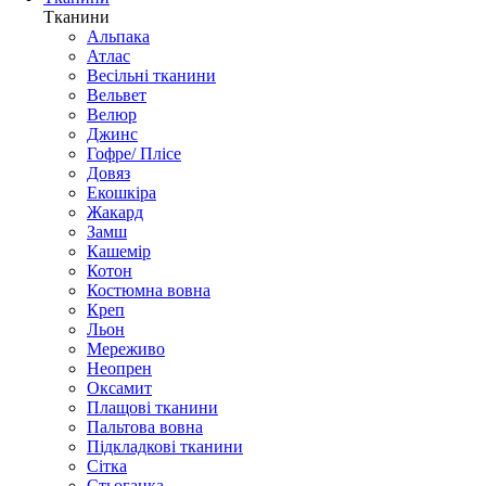
Тканини
Альпака
Атлас
Весільні тканини
Вельвет
Велюр
Джинс
Гофре/ Плісе
Довяз
Екошкіра
Жакард
Замш
Кашемір
Котон
Костюмна вовна
Креп
Льон
Мереживо
Неопрен
Оксамит
Плащові тканини
Пальтова вовна
Підкладкові тканини
Сітка
Стьоганка