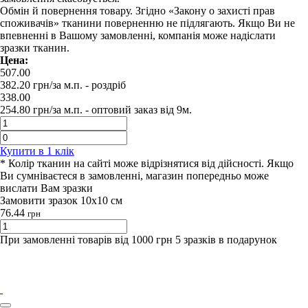
Обмін й повернення товару. Згідно «Закону о захисті прав
споживачів» тканини поверненню не підлягають. Якщо Ви не
впевненні в Вашому замовленні, компанія може надіслати
зразки тканин.
Цена:
507.00
382.20
грн/за м.п.
- роздрiб
338.00
254.80
грн/за м.п. -
оптовий заказ вiд 9м.
Купити в 1 клiк
* Колір тканин на сайті може відрізнятися від дійсності. Якщо
Ви сумніваєтеся в замовленні, магазин попередньо може
вислати Вам зразки
Замовити зразок 10х10 см
76.44
грн
При замовленні товарів від 1000 грн 5 зразків в подарунок