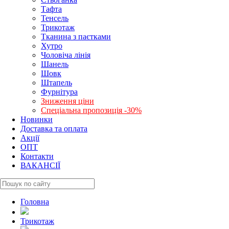
Тафта
Тенсель
Трикотаж
Тканина з паєтками
Хутро
Чоловіча лінія
Шанель
Шовк
Штапель
Фурнітура
Зниження ціни
Спеціальна пропозиція -30%
Новинки
Доставка та оплата
Акції
ОПТ
Контакти
ВАКАНСІЇ
Головна
Трикотаж