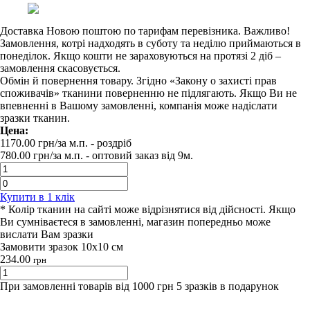
Доставка Новою поштою по тарифам перевізника. Важливо!
Замовлення, котрі надходять в суботу та неділю приймаються в
понеділок. Якщо кошти не зараховуються на протязі 2 діб –
замовлення скасовується.
Обмін й повернення товару. Згідно «Закону о захисті прав
споживачів» тканини поверненню не підлягають. Якщо Ви не
впевненні в Вашому замовленні, компанія може надіслати
зразки тканин.
Цена:
1170.00
грн/за м.п.
- роздрiб
780.00
грн/за м.п. -
оптовий заказ вiд 9м.
Купити в 1 клiк
* Колір тканин на сайті може відрізнятися від дійсності. Якщо
Ви сумніваєтеся в замовленні, магазин попередньо може
вислати Вам зразки
Замовити зразок 10х10 см
234.00
грн
При замовленні товарів від 1000 грн 5 зразків в подарунок