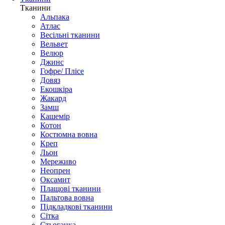
Тканини
Альпака
Атлас
Весільні тканини
Вельвет
Велюр
Джинс
Гофре/ Плісе
Довяз
Екошкіра
Жакард
Замш
Кашемір
Котон
Костюмна вовна
Креп
Льон
Мереживо
Неопрен
Оксамит
Плащові тканини
Пальтова вовна
Підкладкові тканини
Сітка
Стьоганка