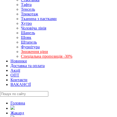
Тафта
Тенсель
Трикотаж
Тканина з паєтками
Хутро
Чоловіча лінія
Шанель
Шовк
Штапель
Фурнітура
Зниження ціни
Спеціальна пропозиція -30%
Новинки
Доставка та оплата
Акції
ОПТ
Контакти
ВАКАНСІЇ
Головна
Жакард