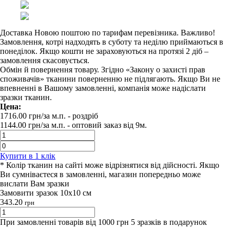
Доставка Новою поштою по тарифам перевізника. Важливо!
Замовлення, котрі надходять в суботу та неділю приймаються в
понеділок. Якщо кошти не зараховуються на протязі 2 діб –
замовлення скасовується.
Обмін й повернення товару. Згідно «Закону о захисті прав
споживачів» тканини поверненню не підлягають. Якщо Ви не
впевненні в Вашому замовленні, компанія може надіслати
зразки тканин.
Цена:
1716.00
грн/за м.п.
- роздрiб
1144.00
грн/за м.п. -
оптовий заказ вiд 9м.
Купити в 1 клiк
* Колір тканин на сайті може відрізнятися від дійсності. Якщо
Ви сумніваєтеся в замовленні, магазин попередньо може
вислати Вам зразки
Замовити зразок 10х10 см
343.20
грн
При замовленні товарів від 1000 грн 5 зразків в подарунок