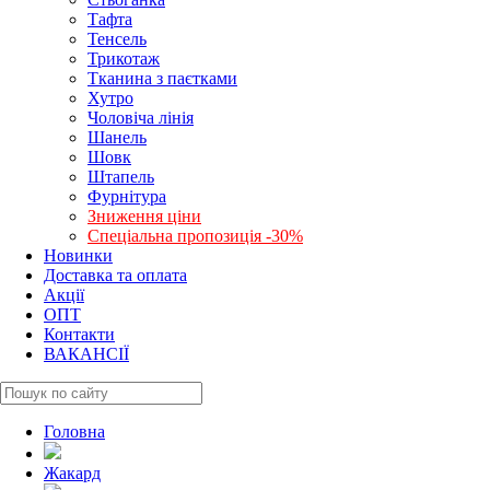
Тафта
Тенсель
Трикотаж
Тканина з паєтками
Хутро
Чоловіча лінія
Шанель
Шовк
Штапель
Фурнітура
Зниження ціни
Спеціальна пропозиція -30%
Новинки
Доставка та оплата
Акції
ОПТ
Контакти
ВАКАНСІЇ
Головна
Жакард