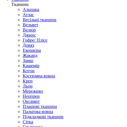
Тканини
Альпака
Атлас
Весільні тканини
Вельвет
Велюр
Джинс
Гофре/ Плісе
Довяз
Екошкіра
Жакард
Замш
Кашемір
Котон
Костюмна вовна
Креп
Льон
Мереживо
Неопрен
Оксамит
Плащові тканини
Пальтова вовна
Підкладкові тканини
Сітка
Стьоганка