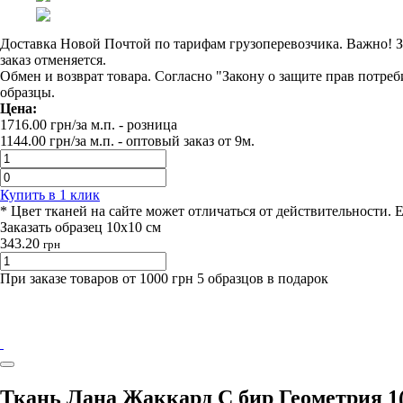
Доставка Новой Почтой по тарифам грузоперевозчика. Важно! За
заказ отменяется.
Обмен и возврат товара. Согласно "Закону о защите прав потре
образцы.
Цена:
1716.00
грн/за м.п.
- розница
1144.00
грн/за м.п. -
оптовый заказ от 9м.
Купить в 1 клик
* Цвет тканей на сайте может отличаться от действительности. 
Заказать образец 10х10 см
343.20
грн
При заказе товаров от 1000 грн 5 образцов в подарок
Ткань Лана Жаккард С бир Геометрия 1(