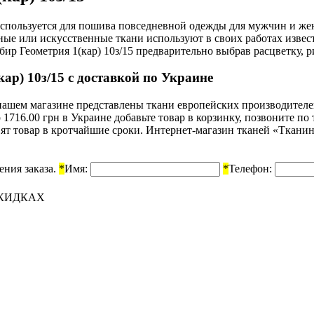
 используется для пошива повседневной одежды для мужчин и 
ные или искусственные ткани используют в своих работах изв
р Геометрия 1(кар) 10з/15 предварительно выбрав расцветку, ри
ар) 10з/15 с доставкой по Украине
В нашем магазине представлены ткани европейских производител
р 1716.00 грн в Украине добавьте товар в корзинку, позвоните п
ят товар в кротчайшие сроки. Интернет-магазин тканей «Тканин
ения заказа.
*
Имя:
*
Телефон:
СКИДКАХ