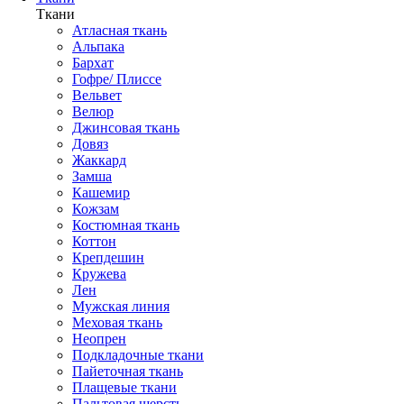
Ткани
Атласная ткань
Альпака
Бархат
Гофре/ Плиссе
Вельвет
Велюр
Джинсовая ткань
Довяз
Жаккард
Замша
Кашемир
Кожзам
Костюмная ткань
Коттон
Крепдешин
Кружева
Лен
Мужская линия
Меховая ткань
Неопрен
Подкладочные ткани
Пайеточная ткань
Плащевые ткани
Пальтовая шерсть