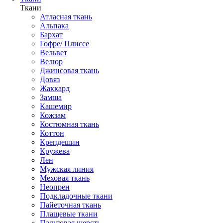
Ткани
Атласная ткань
Альпака
Бархат
Гофре/ Плиссе
Вельвет
Велюр
Джинсовая ткань
Довяз
Жаккард
Замша
Кашемир
Кожзам
Костюмная ткань
Коттон
Крепдешин
Кружева
Лен
Мужская линия
Меховая ткань
Неопрен
Подкладочные ткани
Пайеточная ткань
Плащевые ткани
Пальтовая шерсть