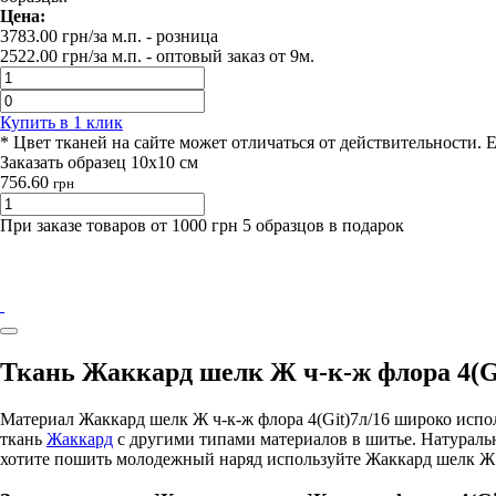
Цена:
3783.00
грн/за м.п.
- розница
2522.00
грн/за м.п. -
оптовый заказ от 9м.
Купить в 1 клик
* Цвет тканей на сайте может отличаться от действительности. 
Заказать образец 10х10 см
756.60
грн
При заказе товаров от 1000 грн 5 образцов в подарок
Ткань Жаккард шелк Ж ч-к-ж флора 4(Gi
Материал Жаккард шелк Ж ч-к-ж флора 4(Git)7л/16 широко исп
ткань
Жаккард
с другими типами материалов в шитье. Натураль
хотите пошить молодежный наряд используйте Жаккард шелк Ж ч-