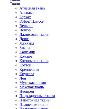
Ткани
Атласная ткань
Альпака
Бархат
Гофре/ Плиссе
Вельвет
Велюр
Джинсовая ткань
Довяз
Жаккард
Замша
Кашемир
Кожзам
Костюмная ткань
Коттон
Крепдешин
Кружева
Лен
Мужская линия
Меховая ткань
Неопрен
Подкладочные ткани
Пайеточная ткань
Плащевые ткани
Пальтовая шерсть