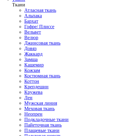
Ткани
Атласная ткань
Альпака
Бархат
Гофре/ Плиссе
Вельвет
Велюр
Джинсовая ткань
Довяз
Жаккард
Замша
Кашемир
Кожзам
Костюмная ткань
Коттон
Крепдешин
Кружева
Лен
Мужская линия
Меховая ткань
Неопрен
Подкладочные ткани
Пайеточная ткань
Плащевые ткани
Пальтовая шерсть