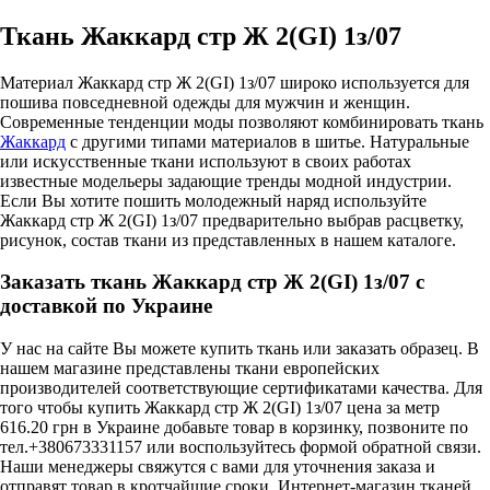
Ткань Жаккард стр Ж 2(GI) 1з/07
Материал Жаккард стр Ж 2(GI) 1з/07 широко используется для
пошива повседневной одежды для мужчин и женщин.
Современные тенденции моды позволяют комбинировать ткань
Жаккард
с другими типами материалов в шитье. Натуральные
или искусственные ткани используют в своих работах
известные модельеры задающие тренды модной индустрии.
Если Вы хотите пошить молодежный наряд используйте
Жаккард стр Ж 2(GI) 1з/07 предварительно выбрав расцветку,
рисунок, состав ткани из представленных в нашем каталоге.
Заказать ткань Жаккард стр Ж 2(GI) 1з/07 с
доставкой по Украине
У нас на сайте Вы можете купить ткань или заказать образец. В
нашем магазине представлены ткани европейских
производителей соответствующие сертификатами качества. Для
того чтобы купить Жаккард стр Ж 2(GI) 1з/07 цена за метр
616.20 грн в Украине добавьте товар в корзинку, позвоните по
тел.+380673331157 или воспользуйтесь формой обратной связи.
Наши менеджеры свяжутся с вами для уточнения заказа и
отправят товар в кротчайшие сроки. Интернет-магазин тканей