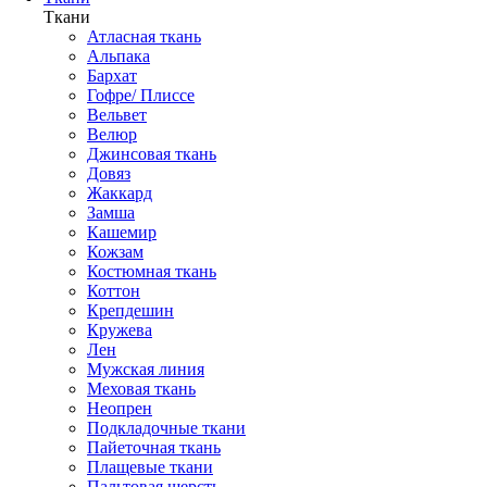
Ткани
Атласная ткань
Альпака
Бархат
Гофре/ Плиссе
Вельвет
Велюр
Джинсовая ткань
Довяз
Жаккард
Замша
Кашемир
Кожзам
Костюмная ткань
Коттон
Крепдешин
Кружева
Лен
Мужская линия
Меховая ткань
Неопрен
Подкладочные ткани
Пайеточная ткань
Плащевые ткани
Пальтовая шерсть