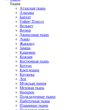
Ткани
Атласная ткань
Альпака
Бархат
Гофре/ Плиссе
Вельвет
Велюр
Джинсовая ткань
Довяз
Жаккард
Замша
Кашемир
Кожзам
Костюмная ткань
Коттон
Крепдешин
Кружева
Лен
Мужская линия
Меховая ткань
Неопрен
Подкладочные ткани
Пайеточная ткань
Плащевые ткани
Пальтовая шерсть