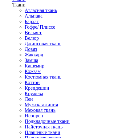
Ткани
Атласная ткань
Альпака
Бархат
Гофре/ Плиссе
Вельвет
Велюр
Джинсовая ткань
Довяз
Жаккард
Замша
Кашемир
Кожзам
Костюмная ткань
Коттон
Крепдешин
Кружева
Лен
Мужская линия
Меховая ткань
Неопрен
Подкладочные ткани
Пайеточная ткань
Плащевые ткани
Пальтовая шерсть