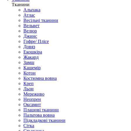
Тканини
Альпака
Атлас
Весільні тканини
Вельвет
Велюр
Джинс
Гофре/ Плісе
Довяз
Екошкіра
Жакард
Замш
Кашемір
Котон
Костюмна вовна
Креп
Льон
Мереживо
Неопрен
Оксамит
Плащові тканини
Пальтова вовна
Підкладкові тканини
Сітка
Стьоганка