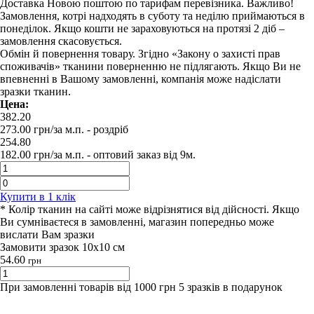
Доставка Новою поштою по тарифам перевізника. Важливо!
Замовлення, котрі надходять в суботу та неділю приймаються в
понеділок. Якщо кошти не зараховуються на протязі 2 діб –
замовлення скасовується.
Обмін й повернення товару. Згідно «Закону о захисті прав
споживачів» тканини поверненню не підлягають. Якщо Ви не
впевненні в Вашому замовленні, компанія може надіслати
зразки тканин.
Цена:
382.20
273.00
грн/за м.п.
- роздрiб
254.80
182.00
грн/за м.п. -
оптовий заказ вiд 9м.
Купити в 1 клiк
* Колір тканин на сайті може відрізнятися від дійсності. Якщо
Ви сумніваєтеся в замовленні, магазин попередньо може
вислати Вам зразки
Замовити зразок 10х10 см
54.60
грн
При замовленні товарів від 1000 грн 5 зразків в подарунок