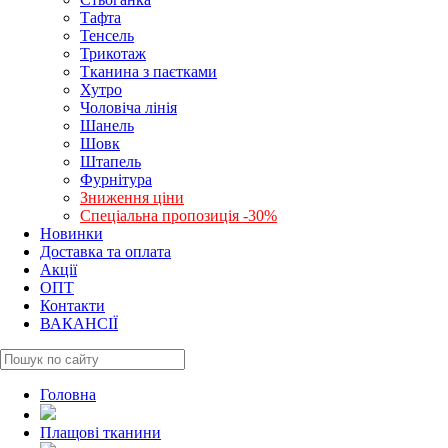
Тафта
Тенсель
Трикотаж
Тканина з паєтками
Хутро
Чоловіча лінія
Шанель
Шовк
Штапель
Фурнітура
Зниження ціни
Спеціальна пропозиція -30%
Новинки
Доставка та оплата
Акції
ОПТ
Контакти
ВАКАНСІЇ
Головна
Плащові тканини