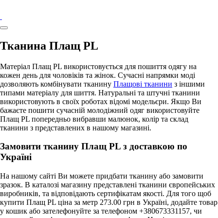
Тканина Плащ PL
Матеріал Плащ PL використовується для пошиття одягу на
кожен день для чоловіків та жінок. Сучасні напрямки моді
дозволяють комбінувати тканину
Плащові тканини
з іншими
типами матеріалу для шиття. Натуральні та штучні тканини
використовують в своїх роботах відомі модельєри. Якщо Ви
бажаєте пошити сучасній молодіжний одяг використовуйте
Плащ PL попередньо вибравши малюнок, колір та склад
тканини з представлених в нашому магазині.
Замовити тканину Плащ PL з доставкою по
Україні
На нашому сайті Ви можете придбати тканину або замовити
зразок. В каталозі магазину представлені тканини європейських
виробників, та відповідають сертифікатам якості. Для того щоб
купити Плащ PL ціна за метр 273.00 грн в Україні, додайте товар
у кошик або зателефонуйте за телефоном +380673331157, чи