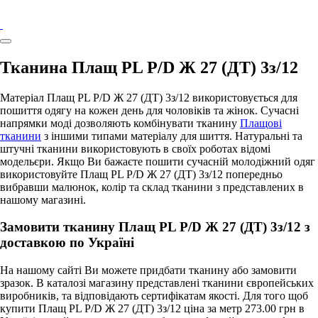
Тканина Плащ PL P/D Ж 27 (ДТ) 3з/12
Матеріал Плащ PL P/D Ж 27 (ДТ) 3з/12 використовується для
пошиття одягу на кожен день для чоловіків та жінок. Сучасні
напрямки моді дозволяють комбінувати тканину
Плащові
тканини
з іншими типами матеріалу для шиття. Натуральні та
штучні тканини використовують в своїх роботах відомі
модельєри. Якщо Ви бажаєте пошити сучасній молодіжний одяг
використовуйте Плащ PL P/D Ж 27 (ДТ) 3з/12 попередньо
вибравши малюнок, колір та склад тканини з представлених в
нашому магазині.
Замовити тканину Плащ PL P/D Ж 27 (ДТ) 3з/12 з
доставкою по Україні
На нашому сайті Ви можете придбати тканину або замовити
зразок. В каталозі магазину представлені тканини європейських
виробників, та відповідають сертифікатам якості. Для того щоб
купити Плащ PL P/D Ж 27 (ДТ) 3з/12 ціна за метр 273.00 грн в