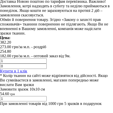
Доставка Новою поштою по тарифам перевізника. Важливо!
Замовлення, котрі надходять в суботу та неділю приймаються в
понеділок. Якщо кошти не зараховуються на протязі 2 діб –
замовлення скасовується.
Обмін й повернення товару. Згідно «Закону о захисті прав
споживачів» тканини поверненню не підлягають. Якщо Ви не
впевненні в Вашому замовленні, компанія може надіслати
зразки тканин.
Цена:
382.20
273.00
грн/за м.п.
- роздрiб
254.80
182.00
грн/за м.п. -
оптовий заказ вiд 9м.
Купити в 1 клiк
* Колір тканин на сайті може відрізнятися від дійсності. Якщо
Ви сумніваєтеся в замовленні, магазин попередньо може
вислати Вам зразки
Замовити зразок 10х10 см
54.60
грн
При замовленні товарів від 1000 грн 5 зразків в подарунок