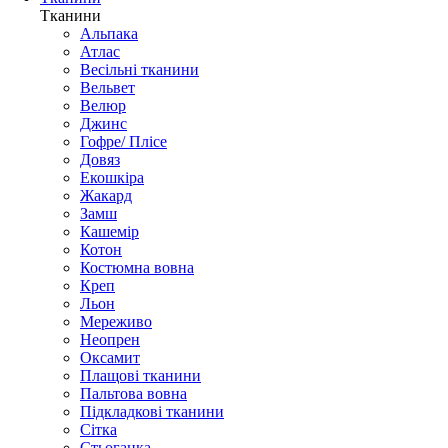
Тканини
Альпака
Атлас
Весільні тканини
Вельвет
Велюр
Джинс
Гофре/ Плісе
Довяз
Екошкіра
Жакард
Замш
Кашемір
Котон
Костюмна вовна
Креп
Льон
Мереживо
Неопрен
Оксамит
Плащові тканини
Пальтова вовна
Підкладкові тканини
Сітка
Стьоганка