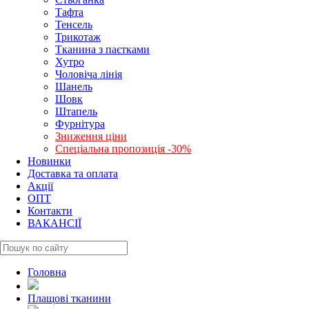
Тафта
Тенсель
Трикотаж
Тканина з паєтками
Хутро
Чоловіча лінія
Шанель
Шовк
Штапель
Фурнітура
Зниження ціни
Спеціальна пропозиція -30%
Новинки
Доставка та оплата
Акції
ОПТ
Контакти
ВАКАНСІЇ
Головна
Плащові тканини