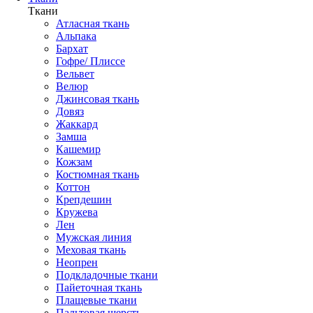
Ткани
Атласная ткань
Альпака
Бархат
Гофре/ Плиссе
Вельвет
Велюр
Джинсовая ткань
Довяз
Жаккард
Замша
Кашемир
Кожзам
Костюмная ткань
Коттон
Крепдешин
Кружева
Лен
Мужская линия
Меховая ткань
Неопрен
Подкладочные ткани
Пайеточная ткань
Плащевые ткани
Пальтовая шерсть