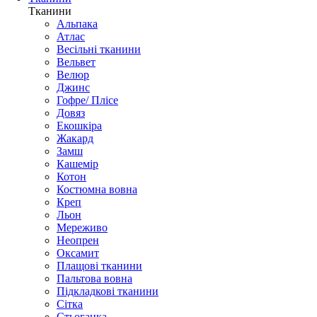
Тканини
Альпака
Атлас
Весільні тканини
Вельвет
Велюр
Джинс
Гофре/ Плісе
Довяз
Екошкіра
Жакард
Замш
Кашемір
Котон
Костюмна вовна
Креп
Льон
Мереживо
Неопрен
Оксамит
Плащові тканини
Пальтова вовна
Підкладкові тканини
Сітка
Стьоганка