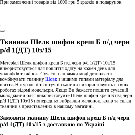
При замовленні товарів від 1000 грн 5 зразків в подарунок
Тканина Шелк шифон креш Б п/д черн
p/d 1(ДТ) 10з/15
Матеріал Шелк шифон креш Б п/д черн p/d 1(ДТ) 10з/15
використовується для пошиття одягу на кожен день для
чоловіків та жінок. Сучасні напрямки моді дозволяють
комбінувати тканину
Шовк
з іншими типами матеріалу для
шиття. Натуральні та штучні тканини використовують в своїх
роботах відомі модельєри. Якщо Ви бажаєте пошити сучасній
молодіжний одяг використовуйте Шелк шифон креш Б п/д черн
p/d 1(ДТ) 10з/15 попередньо вибравши малюнок, колір та склад
тканини з представлених в нашому магазині.
Замовити тканину Шелк шифон креш Б п/д черн
p/d 1(ДТ) 10з/15 з доставкою по Україні