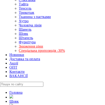
Тафта
Тенсель
Трикотаж
Тканина з паєтками
Хутро
Чоловіча лінія
Шанель
Шовк
Штапель
Фурнітура
Зниження ціни
Спеціальна пропозиція -30%
Новинки
Доставка та оплата
Акції
ОПТ
Контакти
ВАКАНСІЇ
Головна
Шовк