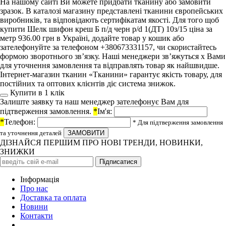
На нашому сайті Ви можете придбати тканину або замовити
зразок. В каталозі магазину представлені тканини європейських
виробників, та відповідають сертифікатам якості. Для того щоб
купити Шелк шифон креш Б п/д черн p/d 1(ДТ) 10з/15 ціна за
метр 936.00 грн в Україні, додайте товар у кошик або
зателефонуйте за телефоном +380673331157, чи скористайтесь
формою зворотнього зв’язку. Наші менеджери зв’яжуться х Вами
для уточнення замовлення та відправлять товар як найшвидше.
Інтернет-магазин тканин «Тканини» гарантує якість товару, для
постійних та оптових клієнтів діє система знижок.
Купити в 1 клiк
Залиште заявку та наш менеджер зателефонує Вам для
підтверження замовлення.
*
Ім'я:
*
Телефон:
* Для підтверження замовлення
та уточнення деталей
ДІЗНАЙСЯ ПЕРШИМ ПРО НОВІ ТРЕНДИ, НОВИНКИ,
ЗНИЖКИ
Iнформація
Про нас
Доставка та оплата
Новини
Контакти