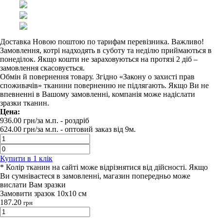
Доставка Новою поштою по тарифам перевізника. Важливо!
Замовлення, котрі надходять в суботу та неділю приймаються в
понеділок. Якщо кошти не зараховуються на протязі 2 діб –
замовлення скасовується.
Обмін й повернення товару. Згідно «Закону о захисті прав
споживачів» тканини поверненню не підлягають. Якщо Ви не
впевненні в Вашому замовленні, компанія може надіслати
зразки тканин.
Цена:
936.00
грн/за м.п.
- роздрiб
624.00
грн/за м.п. -
оптовий заказ вiд 9м.
Купити в 1 клiк
* Колір тканин на сайті може відрізнятися від дійсності. Якщо
Ви сумніваєтеся в замовленні, магазин попередньо може
вислати Вам зразки
Замовити зразок 10х10 см
187.20
грн