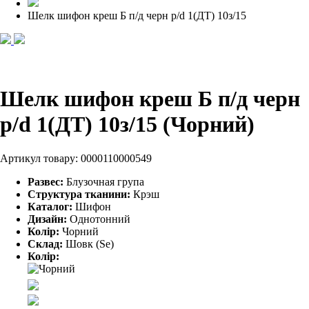
Шелк шифон креш Б п/д черн p/d 1(ДТ) 10з/15
Шелк шифон креш Б п/д черн
p/d 1(ДТ) 10з/15 (Чорний)
Артикул товару:
0000110000549
Развес:
Блузочная група
Структура тканини:
Крэш
Каталог:
Шифон
Дизайн:
Однотонний
Колір:
Чорний
Склад:
Шовк (Se)
Колір: