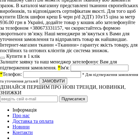
зразок. В каталозі магазину представлені тканини європейських
виробників, та відповідають сертифікатам якості. Для того щоб
купити Шелк шифон креш Б черн p/d 2(ДТ) 10з/15 ціна за метр
936.00 грн в Україні, додайте товар у кошик або зателефонуйте
за телефоном +380673331157, чи скористайтесь формою
зворотнього зв’язку. Наші менеджери зв’яжуться х Вами для
уточнення замовлення та відправлять товар як найшвидше.
Інтернет-магазин тканин «Тканини» гарантує якість товару, для
постійних та оптових клієнтів діє система знижок.
Купити в 1 клiк
Залиште заявку та наш менеджер зателефонує Вам для
підтверження замовлення.
*
Ім'я:
*
Телефон:
* Для підтверження замовлення
та уточнення деталей
ДІЗНАЙСЯ ПЕРШИМ ПРО НОВІ ТРЕНДИ, НОВИНКИ,
ЗНИЖКИ
Iнформація
Про нас
Доставка та оплата
Новини
Контакти