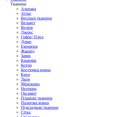
Тканини
Альпака
Атлас
Весільні тканини
Вельвет
Велюр
Джинс
Гофре/ Плісе
Довяз
Екошкіра
Жакард
Замш
Кашемір
Котон
Костюмна вовна
Креп
Льон
Мереживо
Неопрен
Оксамит
Плащові тканини
Пальтова вовна
Підкладкові тканини
Сітка
Стьоганка