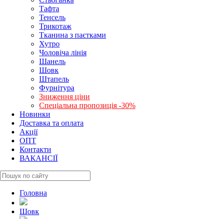
Тафта
Тенсель
Трикотаж
Тканина з паєтками
Хутро
Чоловіча лінія
Шанель
Шовк
Штапель
Фурнітура
Зниження ціни
Спеціальна пропозиція -30%
Новинки
Доставка та оплата
Акції
ОПТ
Контакти
ВАКАНСІЇ
Головна
Шовк