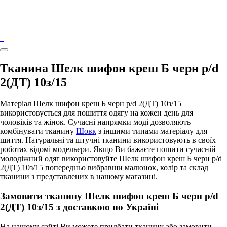
Тканина Шелк шифон креш Б черн p/d
2(ДТ) 10з/15
Матеріал Шелк шифон креш Б черн p/d 2(ДТ) 10з/15
використовується для пошиття одягу на кожен день для
чоловіків та жінок. Сучасні напрямки моді дозволяють
комбінувати тканину
Шовк
з іншими типами матеріалу для
шиття. Натуральні та штучні тканини використовують в своїх
роботах відомі модельєри. Якщо Ви бажаєте пошити сучасній
молодіжний одяг використовуйте Шелк шифон креш Б черн p/d
2(ДТ) 10з/15 попередньо вибравши малюнок, колір та склад
тканини з представлених в нашому магазині.
Замовити тканину Шелк шифон креш Б черн p/d
2(ДТ) 10з/15 з доставкою по Україні
На нашому сайті Ви можете придбати тканину або замовити