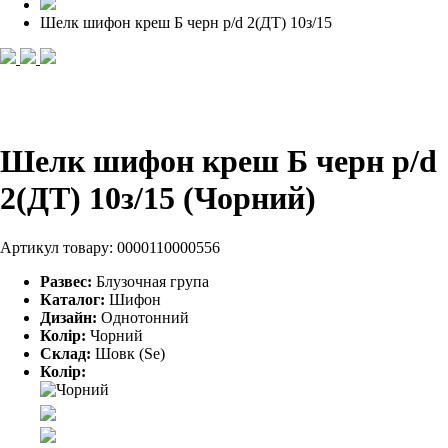
Шелк шифон креш Б черн p/d 2(ДТ) 10з/15
Шелк шифон креш Б черн p/d
2(ДТ) 10з/15 (Чорний)
Артикул товару:
0000110000556
Развес:
Блузочная група
Каталог:
Шифон
Дизайн:
Однотонний
Колір:
Чорний
Склад:
Шовк (Se)
Колір: