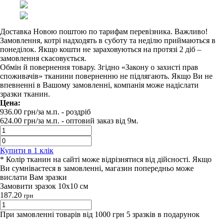
Доставка Новою поштою по тарифам перевізника. Важливо!
Замовлення, котрі надходять в суботу та неділю приймаються в
понеділок. Якщо кошти не зараховуються на протязі 2 діб –
замовлення скасовується.
Обмін й повернення товару. Згідно «Закону о захисті прав
споживачів» тканини поверненню не підлягають. Якщо Ви не
впевненні в Вашому замовленні, компанія може надіслати
зразки тканин.
Цена:
936.00
грн/за м.п.
- роздрiб
624.00
грн/за м.п. -
оптовий заказ вiд 9м.
Купити в 1 клiк
* Колір тканин на сайті може відрізнятися від дійсності. Якщо
Ви сумніваєтеся в замовленні, магазин попередньо може
вислати Вам зразки
Замовити зразок 10х10 см
187.20
грн
При замовленні товарів від 1000 грн 5 зразків в подарунок