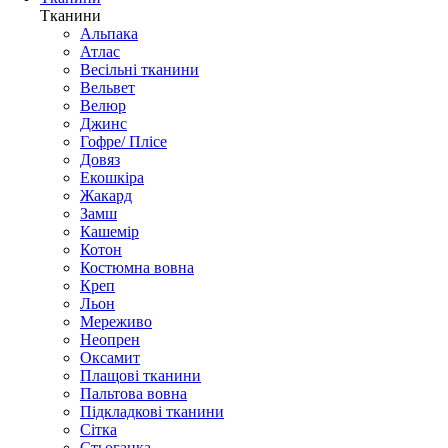
Тканини
Альпака
Атлас
Весільні тканини
Вельвет
Велюр
Джинс
Гофре/ Плісе
Довяз
Екошкіра
Жакард
Замш
Кашемір
Котон
Костюмна вовна
Креп
Льон
Мереживо
Неопрен
Оксамит
Плащові тканини
Пальтова вовна
Підкладкові тканини
Сітка
Стьоганка