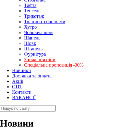
Тафта
Тенсель
Трикотаж
Тканина з паєтками
Хутро
Чоловіча лінія
Шанель
Шовк
Штапель
Фурнітура
Зниження ціни
Спеціальна пропозиція -30%
Новинки
Доставка та оплата
Акції
ОПТ
Контакти
ВАКАНСІЇ
Новини