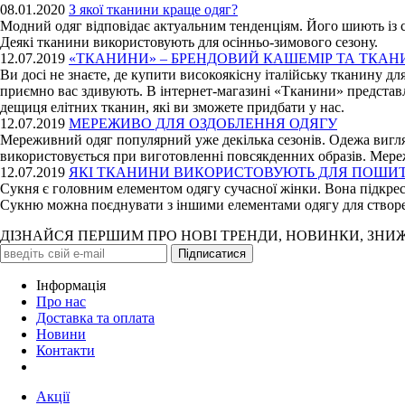
08.01.2020
З якої тканини краще одяг?
Модний одяг відповідає актуальним тенденціям. Його шиють із с
Деякі тканини використовують для осінньо-зимового сезону.
12.07.2019
«ТКАНИНИ» – БРЕНДОВИЙ КАШЕМІР ТА ТКАН
Ви досі не знаєте, де купити високоякісну італійську тканину д
приємно вас здивують. В інтернет-магазині «Тканини» представ
дещиця елітних тканин, які ви зможете придбати у нас.
12.07.2019
МЕРЕЖИВО ДЛЯ ОЗДОБЛЕННЯ ОДЯГУ
Мереживний одяг популярний уже декілька сезонів. Одежа вигляд
використовується при виготовленні повсякденних образів. Мер
12.07.2019
ЯКІ ТКАНИНИ ВИКОРИСТОВУЮТЬ ДЛЯ ПОШИТ
Сукня є головним елементом одягу сучасної жінки. Вона підкрес
Сукню можна поєднувати з іншими елементами одягу для створе
ДІЗНАЙСЯ ПЕРШИМ ПРО НОВІ ТРЕНДИ, НОВИНКИ, ЗНИ
Iнформація
Про нас
Доставка та оплата
Новини
Контакти
Акції