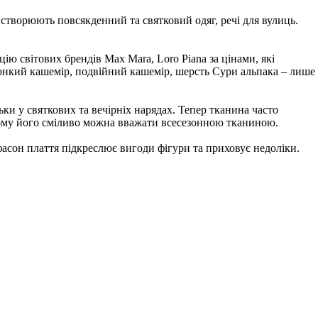
 створюють повсякденний та святковий одяг, речі для вулиць.
ію світових брендів Max Mara, Loro Piana за цінами, які
онкий кашемір, подвійний кашемір, шерсть Сури альпака – лише
и у святкових та вечірніх нарядах. Тепер тканина часто
тому його сміливо можна вважати всесезонною тканиною.
асон плаття підкреслює вигоди фігури та приховує недоліки.