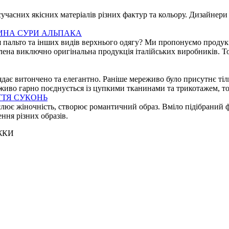
учасних якісних матеріалів різних фактур та кольору. Дизайнери
ИНА СУРИ АЛЬПАКА
ля пальто та інших видів верхнього одягу? Ми пропонуємо продукц
лена виключно оригінальна продукція італійських виробників. Т
ає витончено та елегантно. Раніше мереживо було присутнє тільк
еживо гарно поєднується із цупкими тканинами та трикотажем, 
ТЯ СУКОНЬ
лює жіночність, створює романтичний образ. Вміло підібраний ф
ння різних образів.
ЖКИ