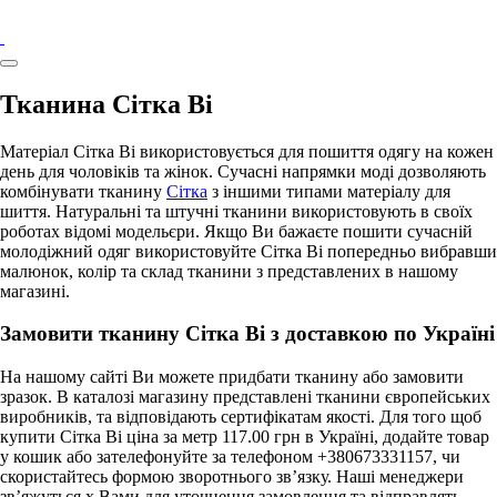
Тканина Сітка Ві
Матеріал Сітка Ві використовується для пошиття одягу на кожен
день для чоловіків та жінок. Сучасні напрямки моді дозволяють
комбінувати тканину
Сітка
з іншими типами матеріалу для
шиття. Натуральні та штучні тканини використовують в своїх
роботах відомі модельєри. Якщо Ви бажаєте пошити сучасній
молодіжний одяг використовуйте Сітка Ві попередньо вибравши
малюнок, колір та склад тканини з представлених в нашому
магазині.
Замовити тканину Сітка Ві з доставкою по Україні
На нашому сайті Ви можете придбати тканину або замовити
зразок. В каталозі магазину представлені тканини європейських
виробників, та відповідають сертифікатам якості. Для того щоб
купити Сітка Ві ціна за метр 117.00 грн в Україні, додайте товар
у кошик або зателефонуйте за телефоном +380673331157, чи
скористайтесь формою зворотнього зв’язку. Наші менеджери
зв’яжуться х Вами для уточнення замовлення та відправлять