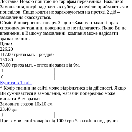
Доставка Новою поштою по тарифам перевізника. Важливо!
Замовлення, котрі надходять в суботу та неділю приймаються в
понеділок. Якщо кошти не зараховуються на протязі 2 діб –
замовлення скасовується.
Обмін й повернення товару. Згідно «Закону о захисті прав
споживачів» тканини поверненню не підлягають. Якщо Ви не
впевненні в Вашому замовленні, компанія може надіслати
зразки тканин.
Цена:
226.20
117.00
грн/за м.п.
- роздрiб
150.80
78.00
грн/за м.п. -
оптовий заказ вiд 9м.
Купити в 1 клiк
* Колір тканин на сайті може відрізнятися від дійсності. Якщо
Ви сумніваєтеся в замовленні, магазин попередньо може
вислати Вам зразки
Замовити зразок 10х10 см
23.40
грн
При замовленні товарів від 1000 грн 5 зразків в подарунок