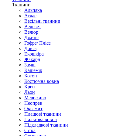
Тканини
Альпака
Атлас
Весільні тканини
Вельвет
Велюр
Джинс
Гофре/ Плісе
Довяз
Екошкіра
Жакард
Замш
Кашемір
Котон
Костюмна вовна
Креп
Льон
Мереживо
Неопрен
Оксамит
Плащові тканини
Пальтова вовна
Підкладкові тканини
Сітка
Стьоганка